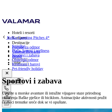
Hoteli i resorti
Baška Camping Pitches 4*
Kampovi
Destinacije
Smještaj
Ponude za odmor
Plaža, bazeni i wellness
Valamar Rewards
Sportovi i zabava
Brand
Obiteljski odmor
Više
Restorani i barovi
Pet-friendly holiday
Sportovi i zabava
hr, EUR
Uronite u morske avanture ili istražite vijugave staze prirodnog
okruženja Baške pješice ili biciklom. Animacijske aktivnosti pružit
će djeci trenutke sreće dok se vi opuštate.