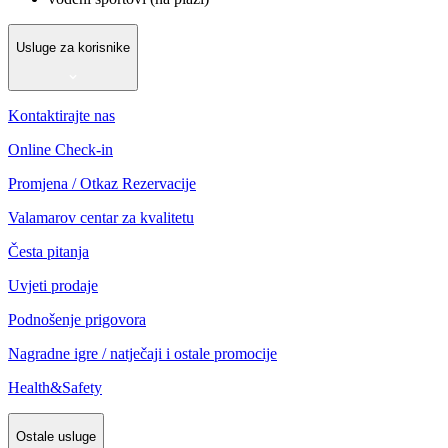
Usluge za korisnike
Kontaktirajte nas
Online Check-in
Promjena / Otkaz Rezervacije
Valamarov centar za kvalitetu
Česta pitanja
Uvjeti prodaje
Podnošenje prigovora
Nagradne igre / natječaji i ostale promocije
Health&Safety
Ostale usluge