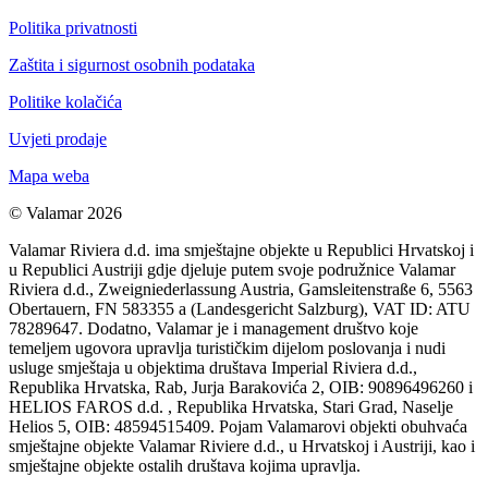
Politika privatnosti
Zaštita i sigurnost osobnih podataka
Politike kolačića
Uvjeti prodaje
Mapa weba
© Valamar 2026
Valamar Riviera d.d. ima smještajne objekte u Republici Hrvatskoj i
u Republici Austriji gdje djeluje putem svoje podružnice Valamar
Riviera d.d., Zweigniederlassung Austria, Gamsleitenstraße 6, 5563
Obertauern, FN 583355 a (Landesgericht Salzburg), VAT ID: ATU
78289647. Dodatno, Valamar je i management društvo koje
temeljem ugovora upravlja turističkim dijelom poslovanja i nudi
usluge smještaja u objektima društava Imperial Riviera d.d.,
Republika Hrvatska, Rab, Jurja Barakovića 2, OIB: 90896496260 i
HELIOS FAROS d.d. , Republika Hrvatska, Stari Grad, Naselje
Helios 5, OIB: 48594515409. Pojam Valamarovi objekti obuhvaća
smještajne objekte Valamar Riviere d.d., u Hrvatskoj i Austriji, kao i
smještajne objekte ostalih društava kojima upravlja.