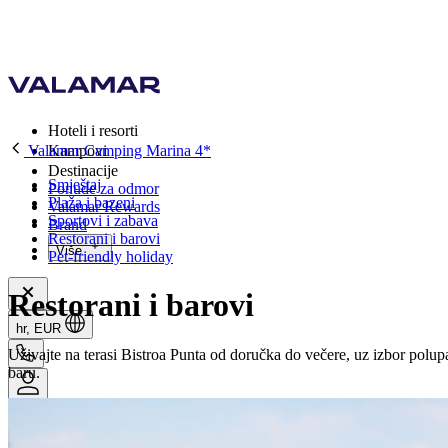
Hoteli i resorti
Valamar Camping Marina 4*
Kampovi
Destinacije
Smještaj
Ponude za odmor
Plaža i bazeni
Valamar Rewards
Sportovi i zabava
Brand
Restorani i barovi
Više
Pet-friendly holiday
Restorani i barovi
hr, EUR
Uživajte na terasi Bistroa Punta od doručka do večere, uz izbor polup
baru.