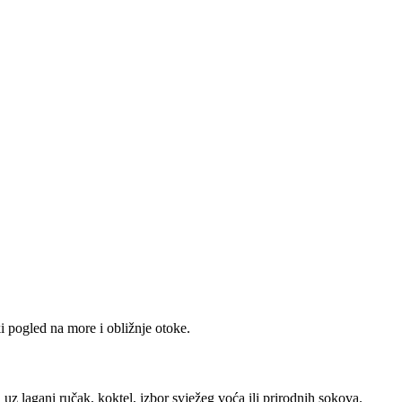
 pogled na more i obližnje otoke.
uz lagani ručak, koktel, izbor svježeg voća ili prirodnih sokova.