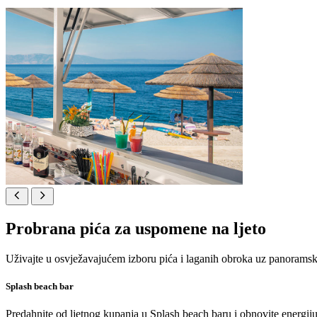
Probrana pića za uspomene na ljeto
Uživajte u osvježavajućem izboru pića i laganih obroka uz panoramski
Splash beach bar
Predahnite od ljetnog kupanja u Splash beach baru i obnovite energiju 