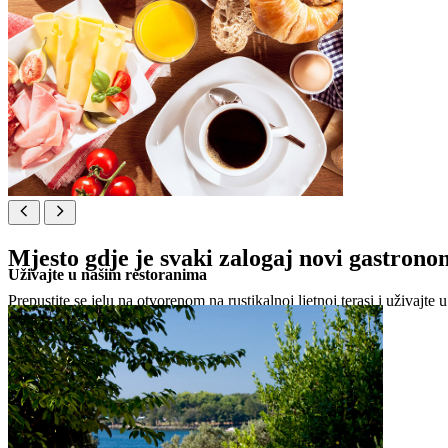
Mjesto gdje je svaki zalogaj novi gastrono
Uživajte u našim restoranima
Prepustite se jelu na otvorenom na rustikalnoj ljetnoj terasi i uživajt