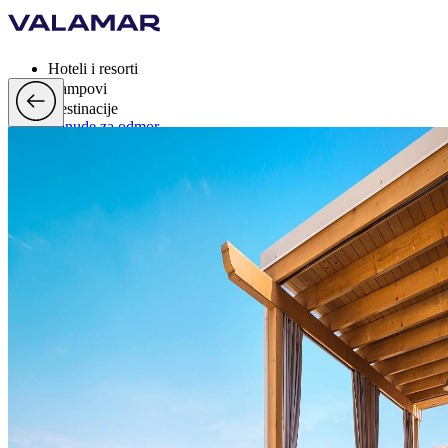
Hoteli i resorti
Kampovi
Destinacije
Ponude za odmor
Valamar Rewards
Brand
Više
hr, EUR