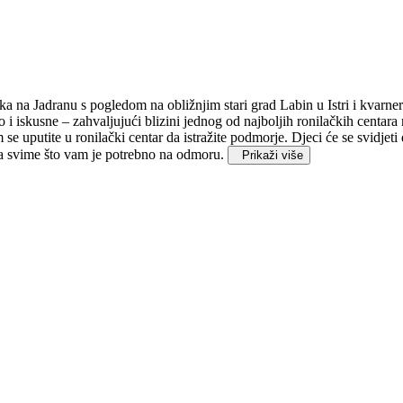
a na Jadranu s pogledom na obližnjim stari grad Labin u Istri i kvar
o i iskusne – zahvaljujući blizini jednog od najboljih ronilačkih centara
im se uputite u ronilački centar da istražite podmorje. Djeci će se svidje
 sa svime što vam je potrebno na odmoru.
Prikaži više