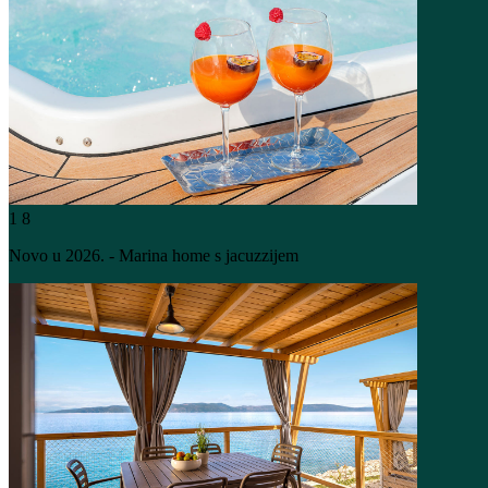
1
8
Novo u 2026. - Marina home s jacuzzijem