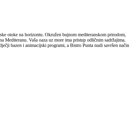
nerske otoke na horizontu. Okružen bujnom mediteranskom prirodom,
 na Mediteranu.
Vaša oaza uz more ima pristup odličnim sadržajima.
ti dječji bazen i animacijski programi, a Bistro Punta nudi savršen način