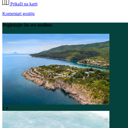
Prikaži na karti
Komentari gostiju
Pogledajte što sve nudimo
1
8