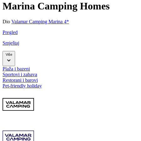
Marina Camping Homes
Dio
Valamar Camping Marina 4*
Pregled
Smještaj
Više
Plaža i bazeni
Sportovi i zabava
Restorani i barovi
Pet-friendly holiday