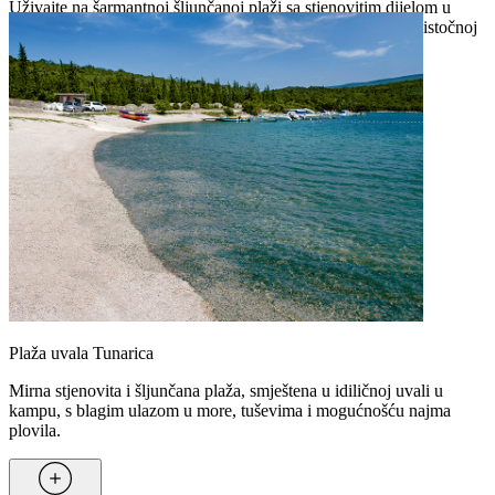
Uživajte na šarmantnoj šljunčanoj plaži sa stjenovitim dijelom u
kampu ili prošećite borovom šumom do plaže Prešlicina na istočnoj
obali poluotoka Ubas.
Plaža uvala Tunarica
Mirna stjenovita i šljunčana plaža, smještena u idiličnoj uvali u
kampu, s blagim ulazom u more, tuševima i mogućnošću najma
plovila.