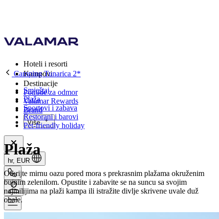
Hoteli i resorti
Camping Tunarica 2*
Kampovi
Destinacije
Smještaj
Ponude za odmor
Plaža
Valamar Rewards
Sportovi i zabava
Brand
Restorani i barovi
Više
Pet-friendly holiday
Plaža
hr, EUR
Otkrijte mirnu oazu pored mora s prekrasnim plažama okruženim
bujnim zelenilom. Opustite i zabavite se na suncu sa svojim
najmilijima na plaži kampa ili istražite divlje skrivene uvale duž
obale.