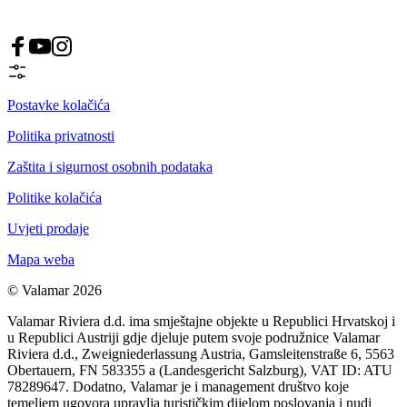
Postavke kolačića
Politika privatnosti
Zaštita i sigurnost osobnih podataka
Politike kolačića
Uvjeti prodaje
Mapa weba
© Valamar 2026
Valamar Riviera d.d. ima smještajne objekte u Republici Hrvatskoj i
u Republici Austriji gdje djeluje putem svoje podružnice Valamar
Riviera d.d., Zweigniederlassung Austria, Gamsleitenstraße 6, 5563
Obertauern, FN 583355 a (Landesgericht Salzburg), VAT ID: ATU
78289647. Dodatno, Valamar je i management društvo koje
temeljem ugovora upravlja turističkim dijelom poslovanja i nudi