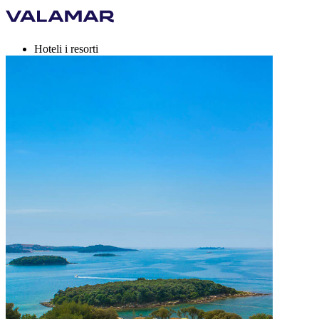
Hoteli i resorti
Kampovi
Destinacije
Ponude za odmor
Valamar Rewards
Brand
Više
hr, EUR