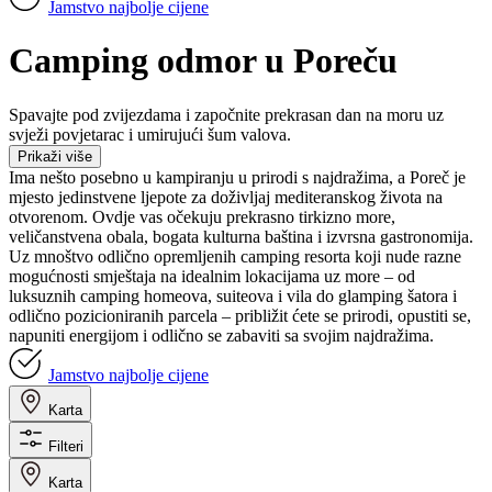
Jamstvo najbolje cijene
Camping odmor u Poreču
Spavajte pod zvijezdama i započnite prekrasan dan na moru uz
svježi povjetarac i umirujući šum valova.
Prikaži više
Ima nešto posebno u kampiranju u prirodi s najdražima, a Poreč je
mjesto jedinstvene ljepote za doživljaj mediteranskog života na
otvorenom. Ovdje vas očekuju prekrasno tirkizno more,
veličanstvena obala, bogata kulturna baština i izvrsna gastronomija.
Uz mnoštvo odlično opremljenih camping resorta koji nude razne
mogućnosti smještaja na idealnim lokacijama uz more – od
luksuznih camping homeova, suiteova i vila do glamping šatora i
odlično pozicioniranih parcela – približit ćete se prirodi, opustiti se,
napuniti energijom i odlično se zabaviti sa svojim najdražima.
Jamstvo najbolje cijene
Karta
Filteri
Karta