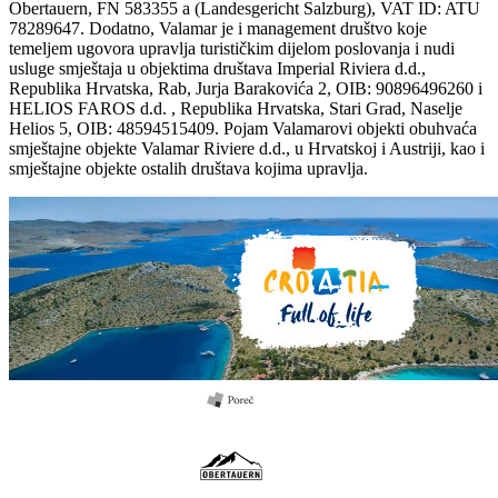
Obertauern, FN 583355 a (Landesgericht Salzburg), VAT ID: ATU
78289647. Dodatno, Valamar je i management društvo koje
temeljem ugovora upravlja turističkim dijelom poslovanja i nudi
usluge smještaja u objektima društava Imperial Riviera d.d.,
Republika Hrvatska, Rab, Jurja Barakovića 2, OIB: 90896496260 i
HELIOS FAROS d.d. , Republika Hrvatska, Stari Grad, Naselje
Helios 5, OIB: 48594515409. Pojam Valamarovi objekti obuhvaća
smještajne objekte Valamar Riviere d.d., u Hrvatskoj i Austriji, kao i
smještajne objekte ostalih društava kojima upravlja.