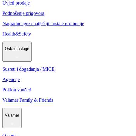
Uvjeti prodaje
Podnošenje prigovora
Nagradne igre / natječaji i ostale promocije
Health&Safety
Ostale usluge
Susreti i događanja / MICE
Agencije
Poklon vaučeri
Valamar Family & Friends
Valamar
O nama