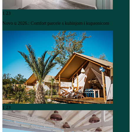
1
23
Novo u 2026.: Comfort parcele s kuhinjom i kupaonicom
1
23