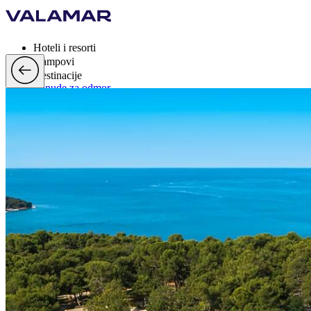
Hoteli i resorti
Kampovi
Destinacije
Ponude za odmor
Valamar Rewards
Brand
Više
hr, EUR