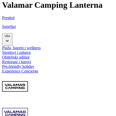
Valamar Camping Lanterna
Pregled
Smještaj
Više
Plaža, bazeni i wellness
Sportovi i zabava
Obiteljski odmor
Restorani i barovi
Pet-friendly holiday
Experience Concierge