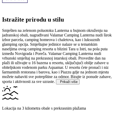
Istražite prirodu u stilu
Smješten na zelenom poluotoku Lanterna u bujnom okruženju na
jadranskoj obali, nagrađivani Valamar Camping Lanterna nudi širok
izbor parcela, camping homeova i chaletova, kao i luksuznih
glamping opcija. Smještajne jedinice nalaze se u tematskim
naseljima ovog camping resorta u blizini Tara u Istri, na pola puta
između Novigrada i Poreča.
Valamar Camping Lanterna nudi
vrhunski smještaj na prekrasnoj istarskoj obali. Provedite dan na
plaži ili uživajte u 16 bazena u resortu, uključujući obilje zabave u
obiteljskom vodenom parku Aquamar. U resortu ćete pronaći i niz
šarmantnih restorana i barova, kao i Piazzu gdje na jednom mjestu
možete nabaviti sve potrepštine za odmor. Birajte iz ponude zabave,
sporta i aktivnosti za sve uzraste.
Prikaži više
Lokacija na 3 kilometra obale s prekrasnim plažama