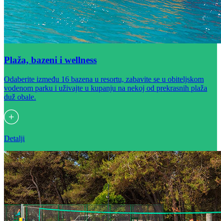
Plaža, bazeni i wellness
Odaberite između 16 bazena u resortu, zabavite se u obiteljskom
vodenom parku i uživajte u kupanju na nekoj od prekrasnih plaža
duž obale.
Detalji