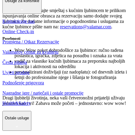
Usluge za korisnike
Jednostavno rezervirajte smještaj s kućnim ljubimcem te prilikom
ispunjavanja online obrasca za rezervaciju samo dodajte svojeg
Kontaktirajte nas
ljubimca. Za dodatne informacije o pogodnostima i uslugama za
kućne ljubimce pišite nam na:
reservations@valamar.com
.
Online Check-in
Posebnosti
Promjena / Otkaz Rezervacije
Wow Wow paket dobrodošlice za ljubimce: ručno rađena
Valamarov centar za kvalitetu
poslastica, igračka, zdjelica na posudbu i oznaka za vrata
vodič za vlasnike kućnih ljubimaca za preporuku najboljih
Česta pitanja
lokacija i aktivnosti na odredištu
personalizirani doživljaji (uz nadoplatu): od dnevnih izleta i
Uvjeti prodaje
šetnji do profesionalne njege i šišanja te fotografiranja
Podnošenje prigovora
Nagradne igre / natječaji i ostale promocije
Dragi ljubitelji životinja, neka vaši četveronožni prijatelji uživaju
Health&Safety
jednako kao i vi! Zabava može početi – jednostavno: wow wow!
Ostale usluge