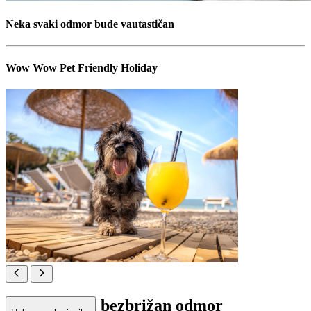
Neka svaki odmor bude vautastičan
Wow Wow Pet Friendly Holiday
Šapa gore za bezbrižan odmor