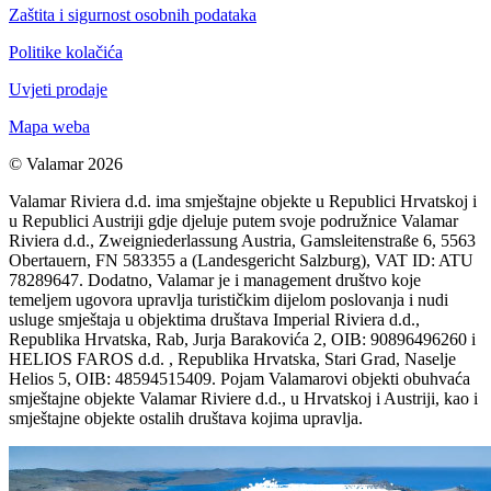
Zaštita i sigurnost osobnih podataka
Politike kolačića
Uvjeti prodaje
Mapa weba
© Valamar 2026
Valamar Riviera d.d. ima smještajne objekte u Republici Hrvatskoj i
u Republici Austriji gdje djeluje putem svoje podružnice Valamar
Riviera d.d., Zweigniederlassung Austria, Gamsleitenstraße 6, 5563
Obertauern, FN 583355 a (Landesgericht Salzburg), VAT ID: ATU
78289647. Dodatno, Valamar je i management društvo koje
temeljem ugovora upravlja turističkim dijelom poslovanja i nudi
usluge smještaja u objektima društava Imperial Riviera d.d.,
Republika Hrvatska, Rab, Jurja Barakovića 2, OIB: 90896496260 i
HELIOS FAROS d.d. , Republika Hrvatska, Stari Grad, Naselje
Helios 5, OIB: 48594515409. Pojam Valamarovi objekti obuhvaća
smještajne objekte Valamar Riviere d.d., u Hrvatskoj i Austriji, kao i
smještajne objekte ostalih društava kojima upravlja.