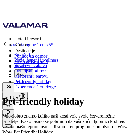
Hoteli i resorti
Istra Glamping Tents 5*
Kampovi
Destinacije
Smještaj
Ponude za odmor
Plaže, bazeni i wellness
Valamar Rewards
Sportovi i zabava
Brand
Obiteljski odmor
Više
Restorani i barovi
Pet-friendly holiday
Experience Concierge
hr, EUR
Pet-friendly holiday
Vrlo dobro znamo koliko naši gosti vole svoje četveronožne
prijatelje. Kako bismo se pobrinuli da vaši kućni ljubimci kod nas
veselo mašu repom, osmislili smo novi program s potpisom – Wow
Wow Pet Friendly Holiday.