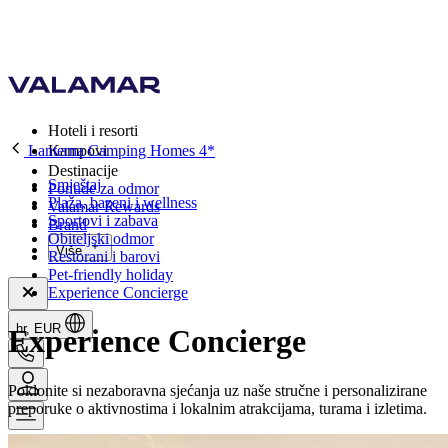
Hoteli i resorti
Lanterna Camping Homes 4*
Kampovi
Destinacije
Smještaj
Ponude za odmor
Plaža, bazeni i wellness
Valamar Rewards
Sportovi i zabava
Brand
Obiteljski odmor
Više
Restorani i barovi
Pet-friendly holiday
Experience Concierge
hr, EUR
Experience Concierge
Poklonite si nezaboravna sjećanja uz naše stručne i personalizirane
preporuke o aktivnostima i lokalnim atrakcijama, turama i izletima.