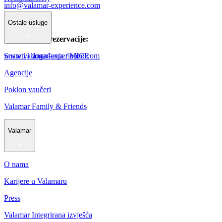
info@valamar-experience.com
Ostale usluge
Informacije i rezervacije:
Susreti i događanja / MICE
www.valamar-experience.com
Agencije
Poklon vaučeri
Valamar Family & Friends
Valamar
O nama
Karijere u Valamaru
Press
Valamar Integrirana izvješća