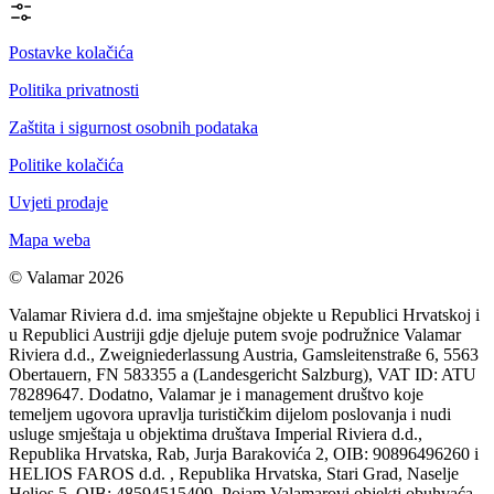
Postavke kolačića
Politika privatnosti
Zaštita i sigurnost osobnih podataka
Politike kolačića
Uvjeti prodaje
Mapa weba
© Valamar 2026
Valamar Riviera d.d. ima smještajne objekte u Republici Hrvatskoj i
u Republici Austriji gdje djeluje putem svoje podružnice Valamar
Riviera d.d., Zweigniederlassung Austria, Gamsleitenstraße 6, 5563
Obertauern, FN 583355 a (Landesgericht Salzburg), VAT ID: ATU
78289647. Dodatno, Valamar je i management društvo koje
temeljem ugovora upravlja turističkim dijelom poslovanja i nudi
usluge smještaja u objektima društava Imperial Riviera d.d.,
Republika Hrvatska, Rab, Jurja Barakovića 2, OIB: 90896496260 i
HELIOS FAROS d.d. , Republika Hrvatska, Stari Grad, Naselje
Helios 5, OIB: 48594515409. Pojam Valamarovi objekti obuhvaća