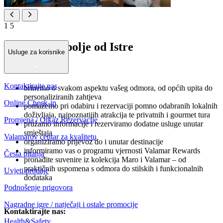
1
5
Otkrijte najbolje od Istre
Usluge za korisnike
Posebnosti
Kontaktirajte nas
brinemo o svakom aspektu vašeg odmora, od općih upita do
personaliziranih zahtjeva
Online Check-in
pomažemo pri odabiru i rezervaciji pomno odabranih lokalnih
doživljaja, najpoznatijih atrakcija te privatnih i gourmet tura
Promjena / Otkaz Rezervacije
pružamo informacije i rezerviramo dodatne usluge unutar
smještaja
Valamarov centar za kvalitetu
organiziramo prijevoz do i unutar destinacije
informiramo vas o programu vjernosti Valamar Rewards
Česta pitanja
pronađite suvenire iz kolekcija Maro i Valamar – od
praktičnih uspomena s odmora do stilskih i funkcionalnih
Uvjeti prodaje
dodataka
Podnošenje prigovora
Nagradne igre / natječaji i ostale promocije
Kontaktirajte nas:
Health&Safety