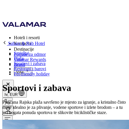
Hoteli i resorti
Sahara & Rab Hotel
Kampovi
Destinacije
Smještaj
Ponude za odmor
Plaža
Valamar Rewards
Sportovi i zabava
Brand
Restorani i barovi
Više
Pet-friendly holiday
Sportovi i zabava
hr, EUR
Pješčana Rajska plaža savršeno je mjesto za igranje, a kristalno čisto
more idealno je za plivanje, vodene sportove i izlete brodom – a tu
je i bogata ponuda sportova te slikovite biciklističke staze.