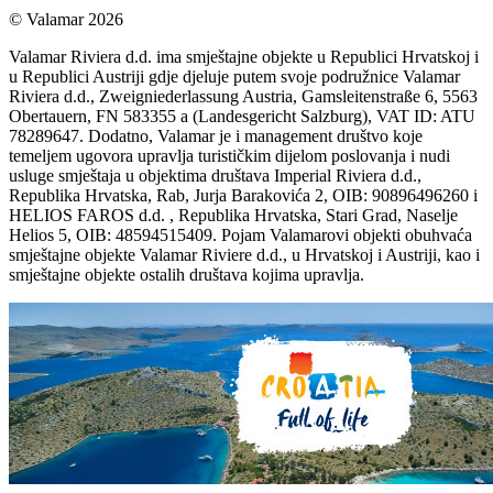
© Valamar 2026
Valamar Riviera d.d. ima smještajne objekte u Republici Hrvatskoj i
u Republici Austriji gdje djeluje putem svoje podružnice Valamar
Riviera d.d., Zweigniederlassung Austria, Gamsleitenstraße 6, 5563
Obertauern, FN 583355 a (Landesgericht Salzburg), VAT ID: ATU
78289647. Dodatno, Valamar je i management društvo koje
temeljem ugovora upravlja turističkim dijelom poslovanja i nudi
usluge smještaja u objektima društava Imperial Riviera d.d.,
Republika Hrvatska, Rab, Jurja Barakovića 2, OIB: 90896496260 i
HELIOS FAROS d.d. , Republika Hrvatska, Stari Grad, Naselje
Helios 5, OIB: 48594515409. Pojam Valamarovi objekti obuhvaća
smještajne objekte Valamar Riviere d.d., u Hrvatskoj i Austriji, kao i
smještajne objekte ostalih društava kojima upravlja.