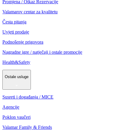
Promjena / Otkaz Rezervacije
Valamarov centar za kvalitetu
Česta pitanja
Uvjeti prodaje
Podnošenje prigovora
Nagradne igre / natječaji i ostale promocije
Health&Safety
Ostale usluge
Susreti i događanja / MICE
Agencije
Poklon vaučeri
Valamar Family & Friends