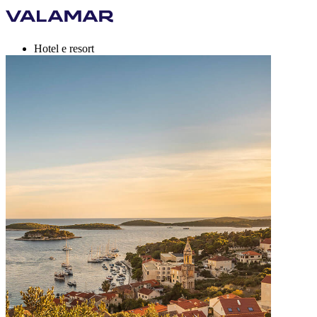
Hotel e resort
Campeggi
Destinazioni
Offerte per le vacanze
Valamar Rewards
Marchi
Di più
it, EUR