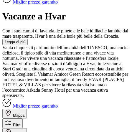
Miglior prezzo garantito
Vacanze a Hvar
Con i suoi campi di lavanda, le pinete e le baie idilliache lambite dal
mare trasparente, Hvar è una delle isole più belle della Croazia.
Legga di più
Vanta cinque siti patrimonio dell’umanità dell’UNESCO, una cucina
deliziosa, il tipico stile di vita mediterraneo e una vivace vita
notturna. Per vivere una vacanza rilassante e l’atmosfera locale
Valamar vi offre diverse opzioni d’alloggio a Hvar, tutte vicine a
Stari Grad: una cittadina di epoca veneziana circondata da antichi
oliveti. Scegliete il Valamar Amicor Green Resort ecosostenibile per
un lussuoso divertimento in famiglia, il trendy HVAR [PLACES]
HOTEL & VILLAS per vivere la rilassata vita isolana o
l’economico Arkada Sunny Hotel per una vacanza estiva
spensierata.
Miglior prezzo garantito
Mappa
Filtri