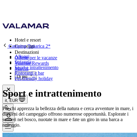
Hotel e resort
Camping Tunarica 2*
Campeggi
Destinazioni
Alloggi
Offerte per le vacanze
Spiaggia
Valamar Rewards
Sport e intrattenimento
Marchi
Ristoranti e bar
Di più
Pet-friendly holiday
Sport e intrattenimento
it, EUR
Per chi apprezza la bellezza della natura e cerca avventure in mare, i
dintorni del campeggio offrono numerose opportunità. Esplorate i
sentieri nel bosco, nuotate in mare e fate un giro in una barca a
noleggio.