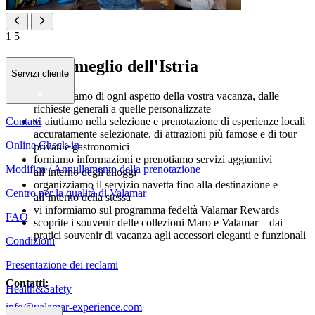
1
5
Scopra il meglio dell'Istria
Servizi cliente
ci occupiamo di ogni aspetto della vostra vacanza, dalle
richieste generali a quelle personalizzate
Contatti
vi aiutiamo nella selezione e prenotazione di esperienze locali
accuratamente selezionate, di attrazioni più famose e di tour
Online Check-in
privati e gastronomici
forniamo informazioni e prenotiamo servizi aggiuntivi
Modifica / Annullamento della prenotazione
all’interno degli alloggi
organizziamo il servizio navetta fino alla destinazione e
Centro per la qualità di Valamar
all’interno della stessa
vi informiamo sul programma fedeltà Valamar Rewards
FAQ
scoprite i souvenir delle collezioni Maro e Valamar – dai
pratici souvenir di vacanza agli accessori eleganti e funzionali
Condizioni
Presentazione dei reclami
Contatti:
Health&Safety
info@valamar-experience.com