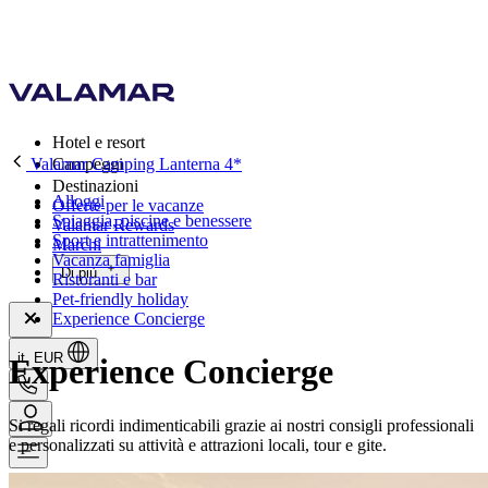
Hotel e resort
Valamar Camping Lanterna 4*
Campeggi
Destinazioni
Alloggi
Offerte per le vacanze
Spiaggia, piscine e benessere
Valamar Rewards
Sport e intrattenimento
Marchi
Vacanza famiglia
Di più
Ristoranti e bar
Pet-friendly holiday
Experience Concierge
it, EUR
Experience Concierge
Si regali ricordi indimenticabili grazie ai nostri consigli professionali
e personalizzati su attività e attrazioni locali, tour e gite.