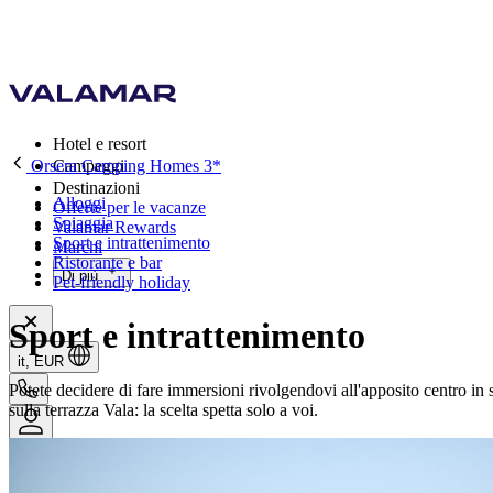
Hotel e resort
Orsera Camping Homes 3*
Campeggi
Destinazioni
Alloggi
Offerte per le vacanze
Spiaggia
Valamar Rewards
Sport e intrattenimento
Marchi
Ristorante e bar
Di più
Pet-friendly holiday
Sport e intrattenimento
it, EUR
Potete decidere di fare immersioni rivolgendovi all'apposito centro in 
sulla terrazza Vala: la scelta spetta solo a voi.