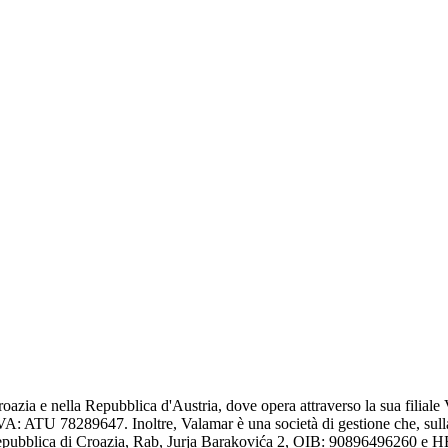
Croazia e nella Repubblica d'Austria, dove opera attraverso la sua filia
ATU 78289647. Inoltre, Valamar è una società di gestione che, sulla base
.d., Repubblica di Croazia, Rab, Jurja Barakovića 2, OIB: 90896496260 