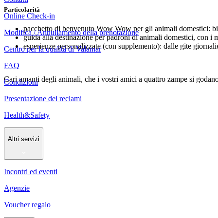
Particolarità
Online Check-in
pacchetto di benvenuto Wow Wow per gli animali domestici: bis
Modifica / Annullamento della prenotazione
guida alla destinazione per padroni di animali domestici, con i mi
esperienze personalizzate (con supplemento): dalle gite giornalier
Centro per la qualità di Valamar
FAQ
Cari amanti degli animali, che i vostri amici a quattro zampe si goda
Condizioni
Presentazione dei reclami
Health&Safety
Altri servizi
Incontri ed eventi
Agenzie
Voucher regalo