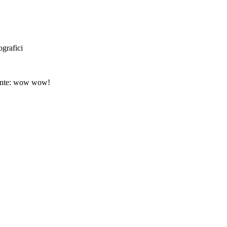
ografici
emente: wow wow!