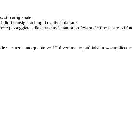
cotto artigianale
gliori consigli su luoghi e attività da fare
e e passeggiate, alla cura e toelettatura professionale fino ai servizi fot
no le vacanze tanto quanto voi! Il divertimento può iniziare – semplic