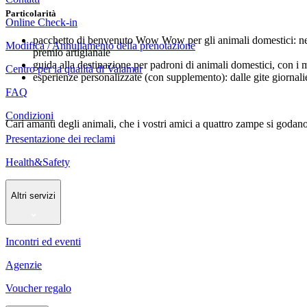
Particolarità
Online Check-in
pacchetto di benvenuto Wow Wow per gli animali domestici: nelle 
Modifica / Annullamento della prenotazione
premio artigianale
guida alla destinazione per padroni di animali domestici, con i mi
Centro per la qualità di Valamar
esperienze personalizzate (con supplemento): dalle gite giornalier
FAQ
Condizioni
Cari amanti degli animali, che i vostri amici a quattro zampe si goda
Presentazione dei reclami
Health&Safety
Altri servizi
Incontri ed eventi
Agenzie
Voucher regalo