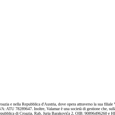
Croazia e nella Repubblica d'Austria, dove opera attraverso la sua filia
ATU 78289647. Inoltre, Valamar è una società di gestione che, sulla base
.d., Repubblica di Croazia, Rab, Jurja Barakovića 2, OIB: 90896496260 