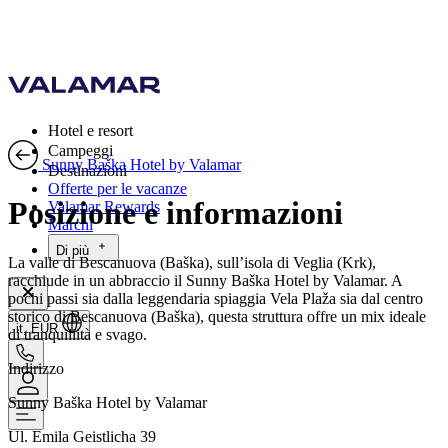
Hotel e resort
Campeggi
Sunny Baška Hotel by Valamar
Destinazioni
Offerte per le vacanze
Posizione e informazioni
Valamar Rewards
Marchi
Di più
La valle di Bescanuova (Baška), sull’isola di Veglia (Krk),
racchiude in un abbraccio il Sunny Baška Hotel by Valamar. A
pochi passi sia dalla leggendaria spiaggia Vela Plaža sia dal centro
storico di Bescanuova (Baška), questa struttura offre un mix ideale
it, EUR
di tranquillità e svago.
Indirizzo
Sunny Baška Hotel by Valamar
Ul. Emila Geistlicha 39