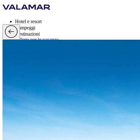
Hotel e resort
Campeggi
Destinazioni
Offerte per le vacanze
Valamar Rewards
Marchi
Di più
it, EUR