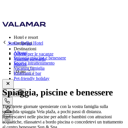
Hotel e resort
Sunny Baška Hotel
Campeggi
Destinazioni
Alloggi
Offerte per le vacanze
Spiaggia, piscine e benessere
Valamar Rewards
Sport e intrattenimento
Marchi
Vacanza famiglia
Di più
Ristoranti e bar
Pet-friendly holiday
Spiaggia, piscine e benessere
it, EUR
Trascorrete giornate spensierate con la vostra famiglia sulla
splendida spiaggia Vela plaža, a pochi passi di distanza.
Rinfrescatevi nelle piscine per adulti e bambini con attrazioni
acquatiche, rilassatevi a bordo piscina o concedetevi un trattamento
al centro benessere Sun & Spa.