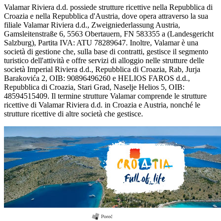
Valamar Riviera d.d. possiede strutture ricettive nella Repubblica di
Croazia e nella Repubblica d'Austria, dove opera attraverso la sua
filiale Valamar Riviera d.d., Zweigniederlassung Austria,
Gamsleitenstraße 6, 5563 Obertauern, FN 583355 a (Landesgericht
Salzburg), Partita IVA: ATU 78289647. Inoltre, Valamar è una
società di gestione che, sulla base di contratti, gestisce il segmento
turistico dell'attività e offre servizi di alloggio nelle strutture delle
società Imperial Riviera d.d., Repubblica di Croazia, Rab, Jurja
Barakovića 2, OIB: 90896496260 e HELIOS FAROS d.d.,
Repubblica di Croazia, Stari Grad, Naselje Helios 5, OIB:
48594515409. Il termine strutture Valamar comprende le strutture
ricettive di Valamar Riviera d.d. in Croazia e Austria, nonché le
strutture ricettive di altre società che gestisce.