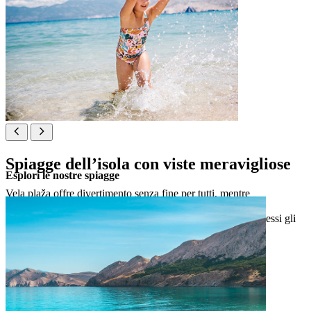
Spiagge dell’isola con viste meravigliose
Esplori le nostre spiagge
Vela plaža offre divertimento senza fine per tutti, mentre
proseguendo lungo la pittoresca costa si possono trovare
innumerevoli spiagge meravigliose, luoghi in cui sono ammessi gli
animali da compagnia e la spiaggia per nudisti Bunculuka.