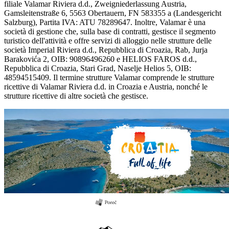
filiale Valamar Riviera d.d., Zweigniederlassung Austria,
Gamsleitenstraße 6, 5563 Obertauern, FN 583355 a (Landesgericht
Salzburg), Partita IVA: ATU 78289647. Inoltre, Valamar è una
società di gestione che, sulla base di contratti, gestisce il segmento
turistico dell'attività e offre servizi di alloggio nelle strutture delle
società Imperial Riviera d.d., Repubblica di Croazia, Rab, Jurja
Barakovića 2, OIB: 90896496260 e HELIOS FAROS d.d.,
Repubblica di Croazia, Stari Grad, Naselje Helios 5, OIB:
48594515409. Il termine strutture Valamar comprende le strutture
ricettive di Valamar Riviera d.d. in Croazia e Austria, nonché le
strutture ricettive di altre società che gestisce.