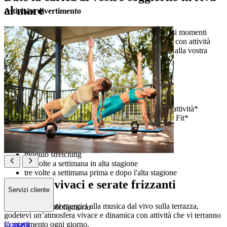
al mare
Attività e divertimento
Respirate la fresca brezza marina e condividete gioiosi momenti
insieme. Immergetevi nel nostro programma Stay Fit, con attività
individuali o di gruppo, per dare una carica di vitalità alla vostra
vacanza.
Stay Fit programma
programma fitness giornaliero
consultation minutes – esplorate e prenotate le attività*
allenamento individuale con il nostro staff Stay Fit*
modulo aqua (giugno–settembre)
modulo attività all'aperto
modulo allenamenti di gruppo
modulo stretching
sei volte a settimana in alta stagione
tre volte a settimana prima e dopo l'alta stagione
Giornate vivaci e serate frizzanti
Servizi cliente
Dagli allenamenti energici alla musica dal vivo sulla terrazza,
*prenotazione obbligatoria
godetevi un’atmosfera vivace e dinamica con attività che vi terranno
Contatti
in movimento ogni giorno.