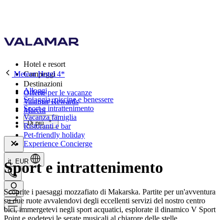
Hotel e resort
Meteor Hotel 4*
Campeggi
Destinazioni
Alloggi
Offerte per le vacanze
Spiaggia, piscine e benessere
Valamar Rewards
Sport e intrattenimento
Marchi
Vacanza famiglia
Di più
Ristoranti e bar
Pet-friendly holiday
Experience Concierge
it, EUR
Sport e intrattenimento
Scoprite i paesaggi mozzafiato di Makarska. Partite per un'avventura
su due ruote avvalendovi degli eccellenti servizi del nostro centro
bici, immergetevi negli sport acquatici, esplorate il dinamico V Sport
Point e godetevi le serate musicali al chiarore delle stelle.