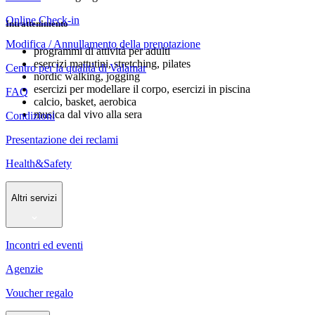
Online Check-in
Intrattenimento
Modifica / Annullamento della prenotazione
programmi di attività per adulti
esercizi mattutini, stretching, pilates
Centro per la qualità di Valamar
nordic walking, jogging
esercizi per modellare il corpo, esercizi in piscina
FAQ
calcio, basket, aerobica
musica dal vivo alla sera
Condizioni
Presentazione dei reclami
Health&Safety
Altri servizi
Incontri ed eventi
Agenzie
Voucher regalo