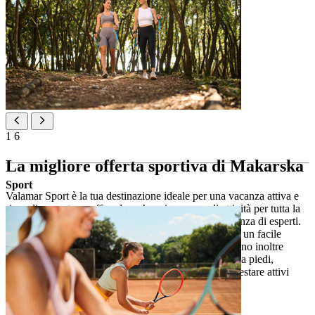
1
6
La migliore offerta sportiva di Makarska
Sport
Valamar Sport è la tua destinazione ideale per una vacanza attiva e
ricca di avventure, offrendo un’ampia gamma di attività per tutta la
famiglia, noleggio attrezzature, tour guidati e consulenza di esperti.
Situato comodamente appena sotto l’hotel, garantisce un facile
accesso alle avventure all’aria aperta. Gli ospiti possono inoltre
visitare altre due sedi Valamar Sport a breve distanza a piedi,
aprendo ulteriori opportunità per esplorare il mare e restare attivi
durante il soggiorno.
Contenuti sportivi