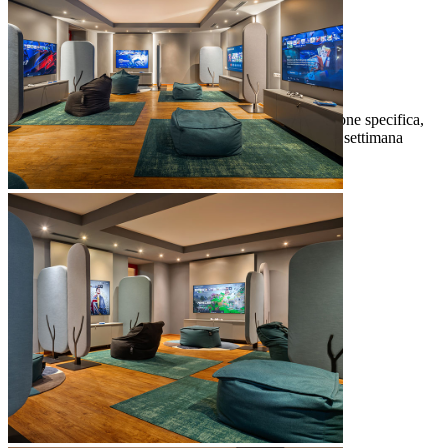
dopo essere stati sulla neve.
Maro Club (3–12)
ludoteca per bambini completamente attrezzata
una varietà di attività e programmi divertenti
intrattenimento a cura di uno staff con formazione specifica,
disponibile dalle 14:00 alle 21:00, 6 giorni alla settimana
aperto minimo 7 ore al giorno (09:00-21:00)
aperto sei giorni a settimana