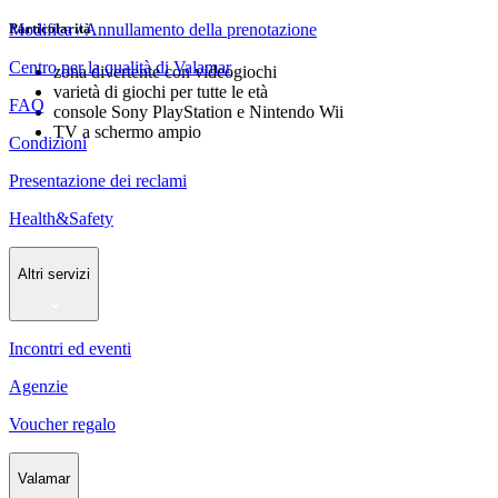
Particolarità
Modifica / Annullamento della prenotazione
Centro per la qualità di Valamar
zona divertente con videogiochi
varietà di giochi per tutte le età
FAQ
console Sony PlayStation e Nintendo Wii
TV a schermo ampio
Condizioni
Presentazione dei reclami
Health&Safety
Altri servizi
Incontri ed eventi
Agenzie
Voucher regalo
Valamar