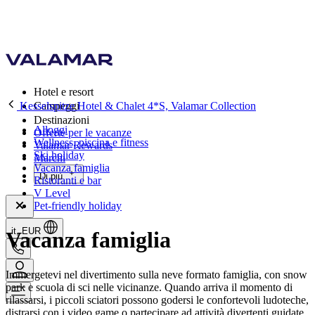
Hotel e resort
Kesselspitze Hotel & Chalet 4*S, Valamar Collection
Campeggi
Destinazioni
Alloggi
Offerte per le vacanze
Wellness, piscina e fitness
Valamar Rewards
Ski holiday
Marchi
Vacanza famiglia
Di più
Ristoranti e bar
V Level
Pet-friendly holiday
it, EUR
Vacanza famiglia
Immergetevi nel divertimento sulla neve formato famiglia, con snow
park e scuola di sci nelle vicinanze. Quando arriva il momento di
rilassarsi, i piccoli sciatori possono godersi le confortevoli ludoteche,
distrarsi con i video game o partecipare ad attività divertenti guidate