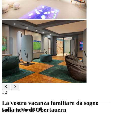
1
2
La vostra vacanza familiare da sogno
sulla neve di Obertauern
Ludoteche Maro (3–12)