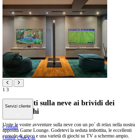
1
3
Dai fremiti sulla neve ai brividi dei
Servizi cliente
videogiochi
Unite le vostre avventure sulla neve con un po´ di relax nella nostra
Contatti
apposita Game Lounge. Godetevi la seduta imbottita, le eccellenti
console di gioco e una varietà di giochi su TV a schermo ampio.
Online Check-in