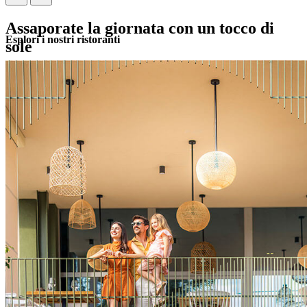
Assaporate la giornata con un tocco di
Esplori i nostri ristoranti
sole
Gustate il buffet di colazione e brunch, cene a tema e spuntini
veloci, oppure cambiate un po’ con la vostra pizza e pasta preferite
all’Oliva Grill.