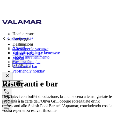
Hotel e resort
Sunny Poreč 4*
Campeggi
Destinazioni
Alloggi
Offerte per le vacanze
Spiaggia, piscine e benessere
Valamar Rewards
Sport e intrattenimento
Marchi
Vacanza famiglia
Di più
Ristoranti e bar
Pet-friendly holiday
Ristoranti e bar
it, EUR
Deliziatevi con buffet di colazione, brunch e cena a tema, gustate le
specialità à la carte dell’Oliva Grill oppure sorseggiate drink
rinfrescanti allo Splash Pool Bar nell’Aquamar, concludendo così la
vostra esperienza estiva rilassante.