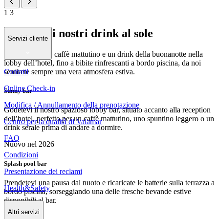
1
3
Godetevi i nostri drink al sole
Servizi cliente
Da un delizioso caffè mattutino e un drink della buonanotte nella
lobby dell’hotel, fino a bibite rinfrescanti a bordo piscina, da noi
Contatti
sentirete sempre una vera atmosfera estiva.
Online Check-in
Sunny bar
Modifica / Annullamento della prenotazione
Godetevi il nostro spazioso lobby bar, situato accanto alla reception
dell’hotel, perfetto per un caffè mattutino, uno spuntino leggero o un
Centro per la qualità di Valamar
drink serale prima di andare a dormire.
FAQ
Nuovo nel 2026
Condizioni
Splash pool bar
Presentazione dei reclami
Prendetevi una pausa dal nuoto e ricaricate le batterie sulla terrazza a
Health&Safety
bordo piscina, sorseggiando una delle fresche bevande estive
disponibili al bar.
Altri servizi