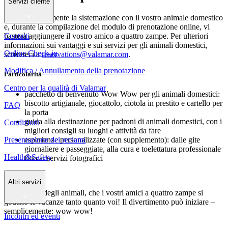
Servizi cliente
Prenotate facilmente la sistemazione con il vostro animale domestico
e, durante la compilazione del modulo di prenotazione online, vi
Contatti
basterà aggiungere il vostro amico a quattro zampe. Per ulteriori
informazioni sui vantaggi e sui servizi per gli animali domestici,
Online Check-in
scriveteci a
reservations@valamar.com
.
Modifica / Annullamento della prenotazione
Particolarità
Centro per la qualità di Valamar
pacchetto di benvenuto Wow Wow per gli animali domestici:
biscotto artigianale, giocattolo, ciotola in prestito e cartello per
FAQ
la porta
guida alla destinazione per padroni di animali domestici, con i
Condizioni
migliori consigli su luoghi e attività da fare
Presentazione dei reclami
esperienze personalizzate (con supplemento): dalle gite
giornaliere e passeggiate, alla cura e toelettatura professionale
Health&Safety
fino ai servizi fotografici
Altri servizi
Cari amanti degli animali, che i vostri amici a quattro zampe si
godano le vacanze tanto quanto voi! Il divertimento può iniziare –
semplicemente: wow wow!
Incontri ed eventi