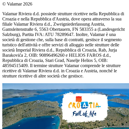
© Valamar 2026
Valamar Riviera d.d. possiede strutture ricettive nella Repubblica di
Croazia e nella Repubblica d'Austria, dove opera attraverso la sua
filiale Valamar Riviera d.d., Zweigniederlassung Austria,
Gamsleitenstraße 6, 5563 Obertauern, FN 583355 a (Landesgericht
Salzburg), Partita IVA: ATU 78289647. Inoltre, Valamar è una
società di gestione che, sulla base di contratti, gestisce il segmento
turistico dell'attività e offre servizi di alloggio nelle strutture delle
società Imperial Riviera d.d., Repubblica di Croazia, Rab, Jurja
Barakovića 2, OIB: 90896496260 e HELIOS FAROS d.d.,
Repubblica di Croazia, Stari Grad, Naselje Helios 5, OIB:
48594515409. Il termine strutture Valamar comprende le strutture
ricettive di Valamar Riviera d.d. in Croazia e Austria, nonché le
strutture ricettive di altre società che gestisce.