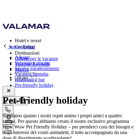
Hotel e resort
Sunny Rabac
Campeggi
Destinazioni
Alloggi
Offerte per le vacanze
Spiaggia e piscine
Valamar Rewards
Sport e intrattenimento
Marchi
Vacanza famiglia
Di più
Ristoranti e bar
Pet-friendly holiday
Pet-friendly holiday
it, EUR
Sappiamo quanto i nostri ospiti amino i propri amici a quattro
zampe. Per questo abbiamo creato il nostro esclusivo programma
Wow Wow Pet Friendly Holiday – per prenderci cura dei bisogni e
degli interessi dei vostri animaletti, il tutto accompagnato da una
dose di divertimento scodinzolante!