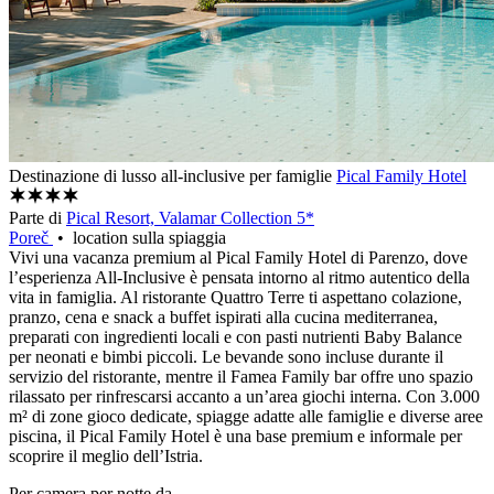
Destinazione di lusso all-inclusive per famiglie
Pical Family Hotel
Parte di
Pical Resort, Valamar Collection 5*
Poreč
• location sulla spiaggia
Vivi una vacanza premium al Pical Family Hotel di Parenzo, dove
l’esperienza All-Inclusive è pensata intorno al ritmo autentico della
vita in famiglia. Al ristorante Quattro Terre ti aspettano colazione,
pranzo, cena e snack a buffet ispirati alla cucina mediterranea,
preparati con ingredienti locali e con pasti nutrienti Baby Balance
per neonati e bimbi piccoli. Le bevande sono incluse durante il
servizio del ristorante, mentre il Famea Family bar offre uno spazio
rilassato per rinfrescarsi accanto a un’area giochi interna. Con 3.000
m² di zone gioco dedicate, spiagge adatte alle famiglie e diverse aree
piscina, il Pical Family Hotel è una base premium e informale per
scoprire il meglio dell’Istria.
Per camera per notte da