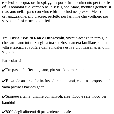
e scivoli d’acqua, ore in spiaggia, sport e intrattenimento per tutte le
età. I bambini si divertono nelle sale gioco Maro, mentre i genitori si
rilassano nella spa o con vino e birra inclusi nel prezzo. Meno
organizzazione, più piacere, perfetto per famiglie che vogliono più
servizi inclusi e meno pensieri.
Tra l'
Istria
, isola di
Rab
e
Dubrovnik
, vivrai vacanze in famiglia
che cambiano tutto. Scegli la tua spaziosa camera familiare, suite o
villa e lasciati avvolgere dall’atmosfera estiva più rilassante, in ogni
stagione.
Particolarità
✔️
Tre pasti a buffet al giorno, più snack pomeridiani
✔️
Bevande analcoliche incluse durante i pasti, con una proposta più
varia presso i bar designati
✔️
Spiagge a tema, piscine con scivoli, aree gioco e sale gioco per
bambini
✔️
80% degli alimenti di provenienza locale