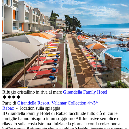
Rifugio cristallino in riva al mare
Girandella Family Hotel
Parte di
Girandella Resort, Valamar Collection 4*/5*
Rabac
• location sulla spiaggia
Il Girandella Family Hotel di Rabac racchiude tutto ciò di cui le
famiglie hanno bisogno in un soggiorno All-Inclusive semplice e
rilassato sulla costa istriana. Iniziate la giornata con la colazione a
buffet presso il ristorante show-cooking Marblu, tornate per pranzo e