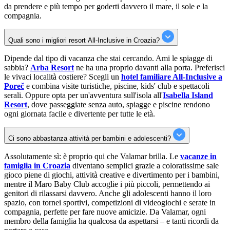
da prendere e più tempo per goderti davvero il mare, il sole e la
compagnia.
Quali sono i migliori resort All-Inclusive in Croazia?
Dipende dal tipo di vacanza che stai cercando. Ami le spiagge di
sabbia?
Arba Resort
ne ha una proprio davanti alla porta. Preferisci
le vivaci località costiere? Scegli un
hotel familiare All-Inclusive a
Poreč
e combina visite turistiche, piscine, kids' club e spettacoli
serali. Oppure opta per un'avventura sull'isola all'
Isabella Island
Resort
, dove passeggiate senza auto, spiagge e piscine rendono
ogni giornata facile e divertente per tutte le età.
Ci sono abbastanza attività per bambini e adolescenti?
Assolutamente sì: è proprio qui che Valamar brilla. Le
vacanze in
famiglia in Croazia
diventano semplici grazie a coloratissime sale
gioco piene di giochi, attività creative e divertimento per i bambini,
mentre il Maro Baby Club accoglie i più piccoli, permettendo ai
genitori di rilassarsi davvero. Anche gli adolescenti hanno il loro
spazio, con tornei sportivi, competizioni di videogiochi e serate in
compagnia, perfette per fare nuove amicizie. Da Valamar, ogni
membro della famiglia ha qualcosa da aspettarsi – e tanti ricordi da