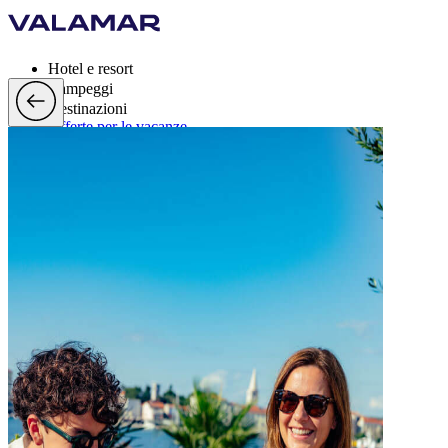
Hotel e resort
Campeggi
Destinazioni
Offerte per le vacanze
Valamar Rewards
Marchi
Di più
it, EUR