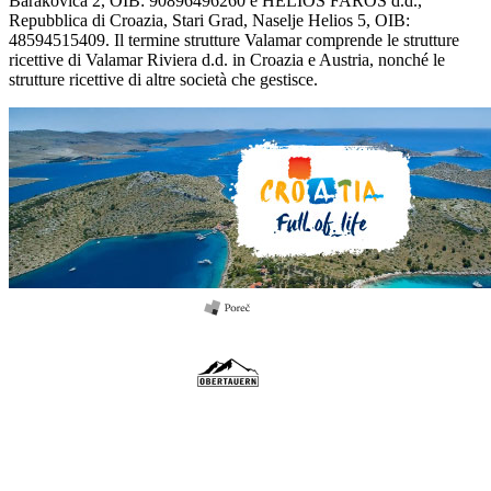
Barakovića 2, OIB: 90896496260 e HELIOS FAROS d.d.,
Repubblica di Croazia, Stari Grad, Naselje Helios 5, OIB:
48594515409. Il termine strutture Valamar comprende le strutture
ricettive di Valamar Riviera d.d. in Croazia e Austria, nonché le
strutture ricettive di altre società che gestisce.