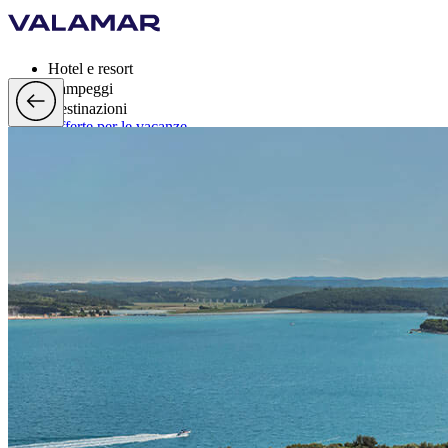
Hotel e resort
Campeggi
Destinazioni
Offerte per le vacanze
Valamar Rewards
Marchi
Di più
it, EUR