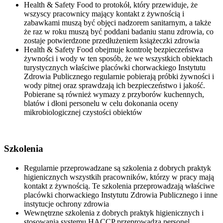
Health & Safety Food to protokół, który przewiduje, że
wszyscy pracownicy mający kontakt z żywnością i
zabawkami muszą być objęci nadzorem sanitarnym, a także
że raz w roku muszą być poddani badaniu stanu zdrowia, co
zostaje potwierdzone przedłużeniem książeczki zdrowia
Health & Safety Food obejmuje kontrolę bezpieczeństwa
żywności i wody w ten sposób, że we wszystkich obiektach
turystycznych właściwe placówki chorwackiego Instytutu
Zdrowia Publicznego regularnie pobierają próbki żywności i
wody pitnej oraz sprawdzają ich bezpieczeństwo i jakość.
Pobierane są również wymazy z przyborów kuchennych,
blatów i dłoni personelu w celu dokonania oceny
mikrobiologicznej czystości obiektów
Szkolenia
Regularnie przeprowadzane są szkolenia z dobrych praktyk
higienicznych wszystkih pracowników, którzy w pracy mają
kontakt z żywnością. Te szkolenia przeprowadzają właściwe
placówki chorwackiego Instytutu Zdrowia Publicznego i inne
instytucje ochrony zdrowia
Wewnętrzne szkolenia z dobrych praktyk higienicznych i
stosowania systemu HACCP przeprowadza personel