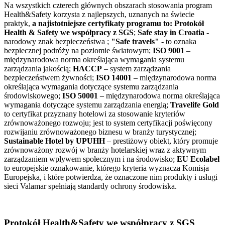
Na wszystkich czterech głównych obszarach stosowania program
Health&Safety korzysta z najlepszych, uznanych na świecie
praktyk,
a najistotniejsze certyfikaty programu to:
Protokół
Health & Safety we współpracy z SGS
;
Safe stay in Croatia
-
narodowy znak bezpieczeństwa ;
"Safe travels"
- to oznaka
bezpiecznej podróży na poziomie światowym;
ISO 9001
–
międzynarodowa norma określająca wymagania systemu
zarządzania jakością;
HACCP
– system zarządzania
bezpieczeństwem żywności;
ISO 14001
– międzynarodowa norma
określająca wymagania dotyczące systemu zarządzania
środowiskowego;
ISO 50001
– międzynarodowa norma określająca
wymagania dotyczące systemu zarządzania energią;
Travelife Gold
to certyfikat przyznany hotelowi za stosowanie kryteriów
zrównoważonego rozwoju; jest to system certyfikacji poświęcony
rozwijaniu zrównoważonego biznesu w branży turystycznej;
Sustainable Hotel by UPUHH
– prestiżowy obiekt, który promuje
zrównoważony rozwój w branży hotelarskiej wraz z aktywnym
zarządzaniem wpływem społecznym i na środowisko;
EU Ecolabel
to europejskie oznakowanie, którego kryteria wyznacza Komisja
Europejska, i które potwierdza, że oznaczone nim produkty i usługi
sieci Valamar spełniają standardy ochrony środowiska.
Protokół Health&Safety we współpracy z SGS