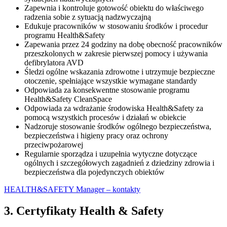
Zapewnia i kontroluje gotowość obiektu do właściwego
radzenia sobie z sytuacją nadzwyczajną
Edukuje pracowników w stosowaniu środków i procedur
programu Health&Safety
Zapewania przez 24 godziny na dobę obecność pracowników
przeszkolonych w zakresie pierwszej pomocy i używania
defibrylatora AVD
Śledzi ogólne wskazania zdrowotne i utrzymuje bezpieczne
otoczenie, spełniające wszystkie wymagane standardy
Odpowiada za konsekwentne stosowanie programu
Health&Safety CleanSpace
Odpowiada za wdrażanie środowiska Health&Safety za
pomocą wszystkich procesów i działań w obiekcie
Nadzoruje stosowanie środków ogólnego bezpieczeństwa,
bezpieczeństwa i higieny pracy oraz ochrony
przeciwpożarowej
Regularnie sporządza i uzupełnia wytyczne dotyczące
ogólnych i szczegółowych zagadnień z dziedziny zdrowia i
bezpieczeństwa dla pojedynczych obiektów
HEALTH&SAFETY Manager – kontakty
3. Certyfikaty Health & Safety