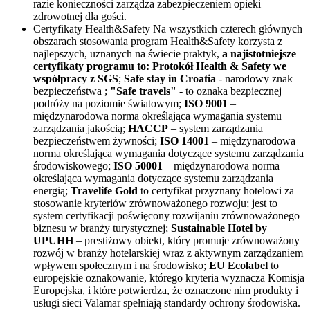
razie konieczności zarządza zabezpieczeniem opieki
zdrowotnej dla gości.
Certyfikaty Health&Safety
Na wszystkich czterech głównych
obszarach stosowania program Health&Safety korzysta z
najlepszych, uznanych na świecie praktyk,
a najistotniejsze
certyfikaty programu to:
Protokół Health & Safety we
współpracy z SGS
;
Safe stay in Croatia
- narodowy znak
bezpieczeństwa ;
"Safe travels"
- to oznaka bezpiecznej
podróży na poziomie światowym;
ISO 9001
–
międzynarodowa norma określająca wymagania systemu
zarządzania jakością;
HACCP
– system zarządzania
bezpieczeństwem żywności;
ISO 14001
– międzynarodowa
norma określająca wymagania dotyczące systemu zarządzania
środowiskowego;
ISO 50001
– międzynarodowa norma
określająca wymagania dotyczące systemu zarządzania
energią;
Travelife Gold
to certyfikat przyznany hotelowi za
stosowanie kryteriów zrównoważonego rozwoju; jest to
system certyfikacji poświęcony rozwijaniu zrównoważonego
biznesu w branży turystycznej;
Sustainable Hotel by
UPUHH
– prestiżowy obiekt, który promuje zrównoważony
rozwój w branży hotelarskiej wraz z aktywnym zarządzaniem
wpływem społecznym i na środowisko;
EU Ecolabel
to
europejskie oznakowanie, którego kryteria wyznacza Komisja
Europejska, i które potwierdza, że oznaczone nim produkty i
usługi sieci Valamar spełniają standardy ochrony środowiska.