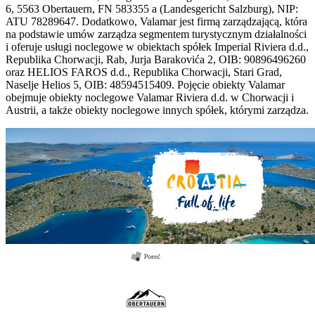
6, 5563 Obertauern, FN 583355 a (Landesgericht Salzburg), NIP:
ATU 78289647. Dodatkowo, Valamar jest firmą zarządzającą, która
na podstawie umów zarządza segmentem turystycznym działalności
i oferuje usługi noclegowe w obiektach spółek Imperial Riviera d.d.,
Republika Chorwacji, Rab, Jurja Barakovića 2, OIB: 90896496260
oraz HELIOS FAROS d.d., Republika Chorwacji, Stari Grad,
Naselje Helios 5, OIB: 48594515409. Pojęcie obiekty Valamar
obejmuje obiekty noclegowe Valamar Riviera d.d. w Chorwacji i
Austrii, a także obiekty noclegowe innych spółek, którymi zarządza.