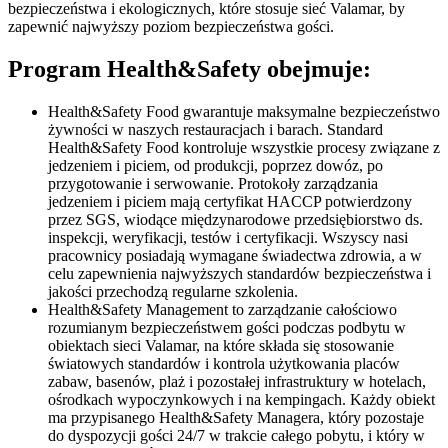
bezpieczeństwa i ekologicznych, które stosuje sieć Valamar, by
zapewnić najwyższy poziom bezpieczeństwa gości.
Program Health&Safety obejmuje:
Health&Safety Food
gwarantuje maksymalne bezpieczeństwo
żywności w naszych restauracjach i barach. Standard
Health&Safety Food kontroluje wszystkie procesy związane z
jedzeniem i piciem, od produkcji, poprzez dowóz, po
przygotowanie i serwowanie. Protokoły zarządzania
jedzeniem i piciem mają certyfikat HACCP potwierdzony
przez SGS, wiodące międzynarodowe przedsiębiorstwo ds.
inspekcji, weryfikacji, testów i certyfikacji. Wszyscy nasi
pracownicy posiadają wymagane świadectwa zdrowia, a w
celu zapewnienia najwyższych standardów bezpieczeństwa i
jakości przechodzą regularne szkolenia.
Health&Safety Management
to zarządzanie całościowo
rozumianym bezpieczeństwem gości podczas podbytu w
obiektach sieci Valamar, na które składa się stosowanie
światowych standardów i kontrola użytkowania placów
zabaw, basenów, plaż i pozostałej infrastruktury w hotelach,
ośrodkach wypoczynkowych i na kempingach. Każdy obiekt
ma przypisanego Health&Safety Managera, który pozostaje
do dyspozycji gości 24/7 w trakcie całego pobytu, i który w