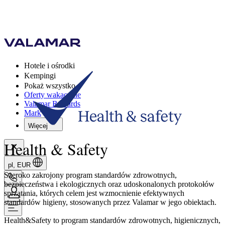
Hotele i ośrodki
Kempingi
Pokaż wszystko
Oferty wakacyjne
Valamar Rewards
Mark
Więcej
Health & Safety
pl, EUR
Szeroko zakrojony program standardów zdrowotnych,
bezpieczeństwa i ekologicznych oraz udoskonalonych protokołów
sprzątania, których celem jest wzmocnienie efektywnych
standardów higieny, stosowanych przez Valamar w jego obiektach.
Health&Safety to program standardów zdrowotnych, higienicznych,