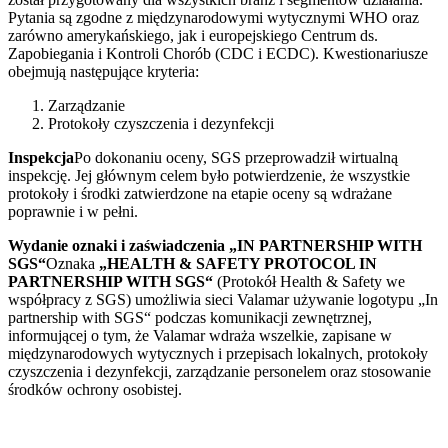
Pytania są zgodne z międzynarodowymi wytycznymi WHO oraz
zarówno amerykańskiego, jak i europejskiego Centrum ds.
Zapobiegania i Kontroli Chorób (CDC i ECDC). Kwestionariusze
obejmują następujące kryteria:
Zarządzanie
Protokoły czyszczenia i dezynfekcji
Inspekcja
Po dokonaniu oceny, SGS przeprowadził wirtualną
inspekcję. Jej głównym celem było potwierdzenie, że wszystkie
protokoły i środki zatwierdzone na etapie oceny są wdrażane
poprawnie i w pełni.
Wydanie oznaki i zaświadczenia „IN PARTNERSHIP WITH
SGS“
Oznaka
„HEALTH & SAFETY PROTOCOL IN
PARTNERSHIP WITH SGS“
(Protokół Health & Safety we
współpracy z SGS) umożliwia sieci Valamar używanie logotypu „In
partnership with SGS“ podczas komunikacji zewnętrznej,
informującej o tym, że Valamar wdraża wszelkie, zapisane w
międzynarodowych wytycznych i przepisach lokalnych, protokoły
czyszczenia i dezynfekcji, zarządzanie personelem oraz stosowanie
środków ochrony osobistej.