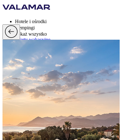
Hotele i ośrodki
Kempingi
Pokaż wszystko
Oferty wakacyjne
Valamar Rewards
Mark
Więcej
pl, EUR