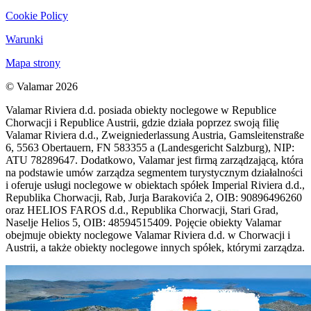
Cookie Policy
Warunki
Mapa strony
© Valamar 2026
Valamar Riviera d.d. posiada obiekty noclegowe w Republice
Chorwacji i Republice Austrii, gdzie działa poprzez swoją filię
Valamar Riviera d.d., Zweigniederlassung Austria, Gamsleitenstraße
6, 5563 Obertauern, FN 583355 a (Landesgericht Salzburg), NIP:
ATU 78289647. Dodatkowo, Valamar jest firmą zarządzającą, która
na podstawie umów zarządza segmentem turystycznym działalności
i oferuje usługi noclegowe w obiektach spółek Imperial Riviera d.d.,
Republika Chorwacji, Rab, Jurja Barakovića 2, OIB: 90896496260
oraz HELIOS FAROS d.d., Republika Chorwacji, Stari Grad,
Naselje Helios 5, OIB: 48594515409. Pojęcie obiekty Valamar
obejmuje obiekty noclegowe Valamar Riviera d.d. w Chorwacji i
Austrii, a także obiekty noclegowe innych spółek, którymi zarządza.