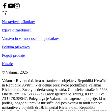
Nastavitve piškotkov
Izjava o zasebnosti
Varstvo in varnost osebnih podatkov
Politika piškotkov
Pogoji prodaje
Kazalo
© Valamar 2026
Valamar Riviera d.d. ima nastanitvene objekte v Republiki Hrvaški
in Republiki Avstriji, kjer deluje prek svoje podružnice Valamar
Riviera d.d., Zweigniederlassung Austria, Gamsleitenstraße 6, 5563
Obertauern, FN 583355 a (Landesgericht Salzburg), ID za DDV:
ATU 78289647. Poleg tega je Valamar management podjetje, ki na
podlagi pogodb upravlja turistični del poslovanja in nudi storitve
nastanitve v objektih družb Imperial Riviera d.d., Republika