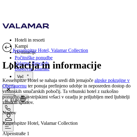
Hoteli in resorti
Kampi
Kesselspitze Hotel, Valamar Collection
Destinacije
Počitniške ponudbe
Lokacija in informacije
Valamar Rewards
Blagovne znamke
Več
Kesselspitze Hotel se nahaja sredi dih jemajoče
alpske pokrajine v
Obertauernu
ter ponuja prefinjeno udobje in neposreden dostop do
vrhunskih smučarskih pobočij. Ta vrhunski hotel z razkošno
ponudbo in avstrijskimi vršaci v ozadju je priljubljen med ljubitelji
si, EUR
zimskih športov.
Naslov
Kesselspitze Hotel, Valamar Collection
Alpenstraße 1