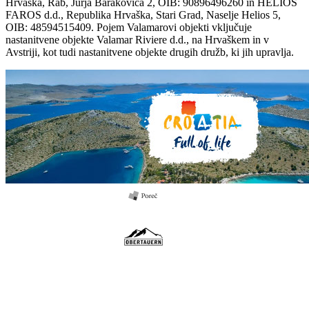
Hrvaška, Rab, Jurja Barakovića 2, OIB: 90896496260 in HELIOS
FAROS d.d., Republika Hrvaška, Stari Grad, Naselje Helios 5,
OIB: 48594515409. Pojem Valamarovi objekti vključuje
nastanitvene objekte Valamar Riviere d.d., na Hrvaškem in v
Avstriji, kot tudi nastanitvene objekte drugih družb, ki jih upravlja.