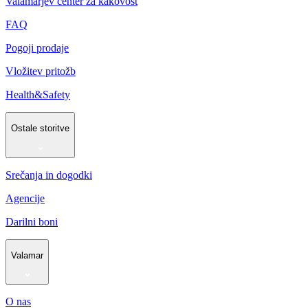
Valamarjev center za kakovost
FAQ
Pogoji prodaje
Vložitev pritožb
Health&Safety
Ostale storitve
Srečanja in dogodki
Agencije
Darilni boni
Valamar
O nas