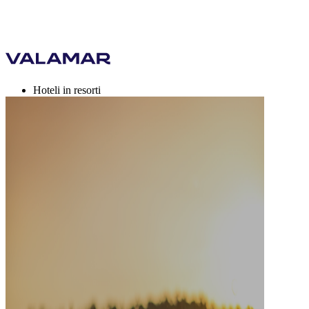
Hoteli in resorti
Kampi
Destinacije
Počitniške ponudbe
Valamar Rewards
Blagovne znamke
Več
si, EUR