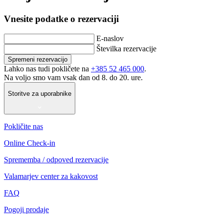
Vnesite podatke o rezervaciji
E-naslov
Številka rezervacije
Spremeni rezervacijo
Lahko nas tudi pokličete na
+385 52 465 000
.
Na voljo smo vam vsak dan od 8. do 20. ure.
Storitve za uporabnike
Pokličite nas
Online Check-in
Sprememba / odpoved rezervacije
Valamarjev center za kakovost
FAQ
Pogoji prodaje