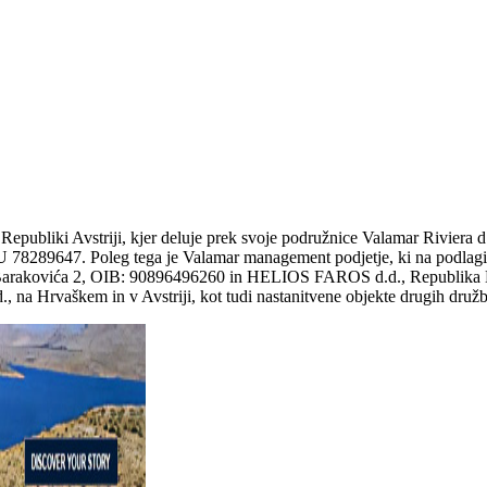
Republiki Avstriji, kjer deluje prek svoje podružnice Valamar Riviera 
289647. Poleg tega je Valamar management podjetje, ki na podlagi pogo
ja Barakovića 2, OIB: 90896496260 in HELIOS FAROS d.d., Republika 
, na Hrvaškem in v Avstriji, kot tudi nastanitvene objekte drugih družb,