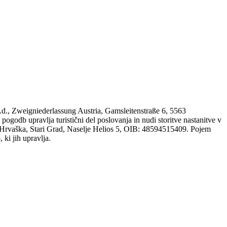
d.d., Zweigniederlassung Austria, Gamsleitenstraße 6, 5563
db upravlja turistični del poslovanja in nudi storitve nastanitve v
Hrvaška, Stari Grad, Naselje Helios 5, OIB: 48594515409. Pojem
 ki jih upravlja.