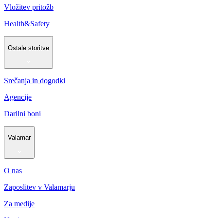
Vložitev pritožb
Health&Safety
Ostale storitve
Srečanja in dogodki
Agencije
Darilni boni
Valamar
O nas
Zaposlitev v Valamarju
Za medije