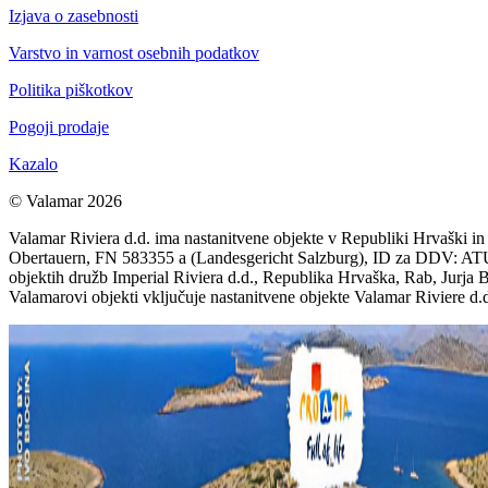
Izjava o zasebnosti
Varstvo in varnost osebnih podatkov
Politika piškotkov
Pogoji prodaje
Kazalo
© Valamar 2026
Valamar Riviera d.d. ima nastanitvene objekte v Republiki Hrvaški in 
Obertauern, FN 583355 a (Landesgericht Salzburg), ID za DDV: ATU 78
objektih družb Imperial Riviera d.d., Republika Hrvaška, Rab, Jur
Valamarovi objekti vključuje nastanitvene objekte Valamar Riviere d.d.