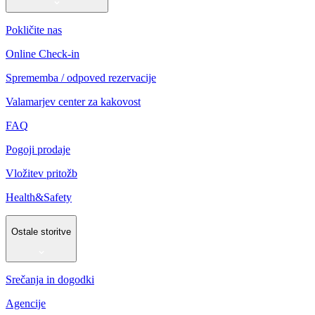
Pokličite nas
Online Check-in
Sprememba / odpoved rezervacije
Valamarjev center za kakovost
FAQ
Pogoji prodaje
Vložitev pritožb
Health&Safety
Ostale storitve
Srečanja in dogodki
Agencije