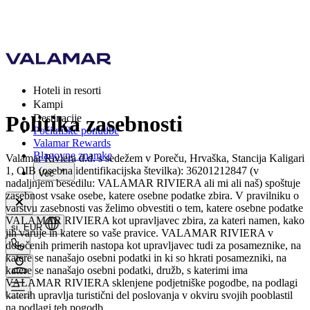
Hoteli in resorti
Kampi
Politika zasebnosti
Destinacije
Počitniške ponudbe
Valamar Rewards
Blagovne znamke
Valamar Riviera d.d. s sedežem v Poreču, Hrvaška, Stancija Kaligari
1, OIB (osebna identifikacijska številka): 36201212847 (v
Več
nadaljnjem besedilu: VALAMAR RIVIERA ali mi ali naš) spoštuje
zasebnost vsake osebe, katere osebne podatke zbira. V pravilniku o
varstvu zasebnosti vas želimo obvestiti o tem, katere osebne podatke
VALAMAR RIVIERA kot upravljavec zbira, za kateri namen, kako
si, EUR
jih varuje in katere so vaše pravice. VALAMAR RIVIERA v
določenih primerih nastopa kot upravljavec tudi za posameznike, na
katere se nanašajo osebni podatki in ki so hkrati posamezniki, na
katere se nanašajo osebni podatki, družb, s katerimi ima
VALAMAR RIVIERA sklenjene podjetniške pogodbe, na podlagi
katerih upravlja turistični del poslovanja v okviru svojih pooblastil
na podlagi teh pogodb.