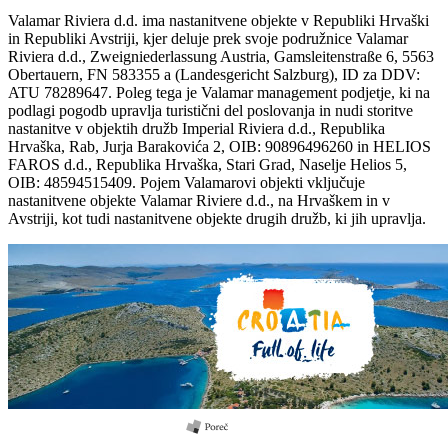
Valamar Riviera d.d. ima nastanitvene objekte v Republiki Hrvaški
in Republiki Avstriji, kjer deluje prek svoje podružnice Valamar
Riviera d.d., Zweigniederlassung Austria, Gamsleitenstraße 6, 5563
Obertauern, FN 583355 a (Landesgericht Salzburg), ID za DDV:
ATU 78289647. Poleg tega je Valamar management podjetje, ki na
podlagi pogodb upravlja turistični del poslovanja in nudi storitve
nastanitve v objektih družb Imperial Riviera d.d., Republika
Hrvaška, Rab, Jurja Barakovića 2, OIB: 90896496260 in HELIOS
FAROS d.d., Republika Hrvaška, Stari Grad, Naselje Helios 5,
OIB: 48594515409. Pojem Valamarovi objekti vključuje
nastanitvene objekte Valamar Riviere d.d., na Hrvaškem in v
Avstriji, kot tudi nastanitvene objekte drugih družb, ki jih upravlja.