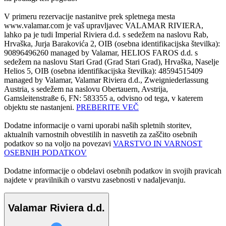
V primeru rezervacije nastanitve prek spletnega mesta
www.valamar.com je vaš upravljavec VALAMAR RIVIERA,
lahko pa je tudi Imperial Riviera d.d. s sedežem na naslovu Rab,
Hrvaška, Jurja Barakovića 2, OIB (osebna identifikacijska številka):
90896496260 managed by Valamar, HELIOS FAROS d.d. s
sedežem na naslovu Stari Grad (Grad Stari Grad), Hrvaška, Naselje
Helios 5, OIB (osebna identifikacijska številka): 48594515409
managed by Valamar, Valamar Riviera d.d., Zweigniederlassung
Austria, s sedežem na naslovu Obertauern, Avstrija,
Gamsleitenstraße 6, FN: 583355 a, odvisno od tega, v katerem
objektu ste nastanjeni.
PREBERITE VEČ
Dodatne informacije o varni uporabi naših spletnih storitev,
aktualnih varnostnih obvestilih in nasvetih za zaščito osebnih
podatkov so na voljo na povezavi
VARSTVO IN VARNOST
OSEBNIH PODATKOV
Dodatne informacije o obdelavi osebnih podatkov in svojih pravicah
najdete v pravilnikih o varstvu zasebnosti v nadaljevanju.
Valamar Riviera d.d.