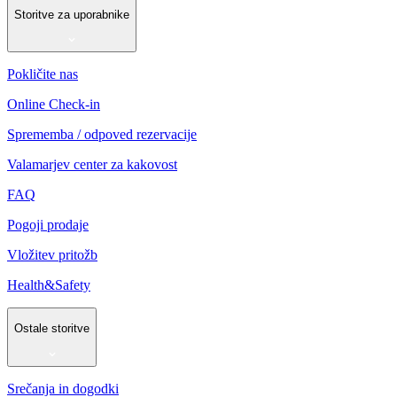
Storitve za uporabnike
Pokličite nas
Online Check-in
Sprememba / odpoved rezervacije
Valamarjev center za kakovost
FAQ
Pogoji prodaje
Vložitev pritožb
Health&Safety
Ostale storitve
Srečanja in dogodki