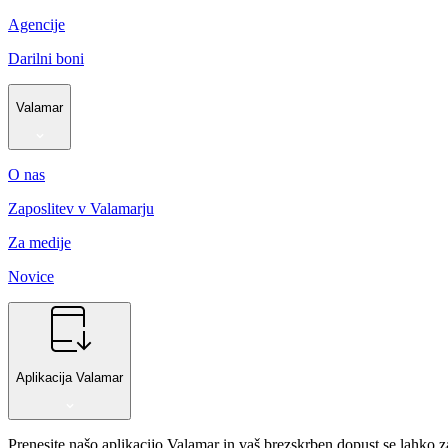
Agencije
Darilni boni
Valamar
O nas
Zaposlitev v Valamarju
Za medije
Novice
Aplikacija Valamar
Prenesite našo aplikacijo Valamar in vaš brezskrben dopust se lahko 