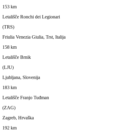
153 km
Letališče Ronchi dei Legionari
(TRS)
Friulia Venezia Giulia, Trst, Italija
158 km
Letališče Brnik
(LJU)
Ljubljana, Slovenija
183 km
Letališče Franjo Tuđman
(ZAG)
Zagreb, Hrvaška
192 km