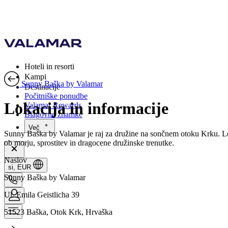
Hoteli in resorti
Kampi
Sunny Baška by Valamar
Destinacije
Počitniške ponudbe
Lokacija in informacije
Valamar Rewards
Blagovne znamke
Več
Sunny Baška by Valamar je raj za družine na sončnem otoku Krku. Leži
ob morju, sprostitev in dragocene družinske trenutke.
Naslov
si, EUR
Sunny Baška by Valamar
Ul. Emila Geistlicha 39
51523 Baška, Otok Krk, Hrvaška