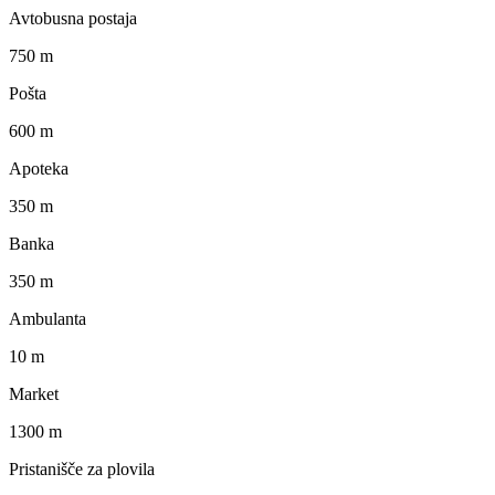
Avtobusna postaja
750 m
Pošta
600 m
Apoteka
350 m
Banka
350 m
Ambulanta
10 m
Market
1300 m
Pristanišče za plovila