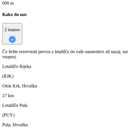
600 m
Kako do nas
Z letalom
Če želite rezervirati prevoz z letališča do vaše namestitve ali nazaj, na
vnaprej.
Letališče Rijeka
(RJK)
Otok Krk, Hrvaška
27 km
Letališče Pula
(PUY)
Pula, Hrvaška