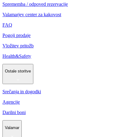
Sprememba / odpoved rezervacije
Valamarjev center za kakovost
FAQ
Pogoji prodaje
Vložitev pritožb
Health&Safety
Ostale storitve
Srečanja in dogodki
Agencije
Darilni boni
Valamar