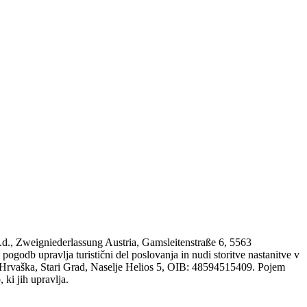
d.d., Zweigniederlassung Austria, Gamsleitenstraße 6, 5563
db upravlja turistični del poslovanja in nudi storitve nastanitve v
Hrvaška, Stari Grad, Naselje Helios 5, OIB: 48594515409. Pojem
 ki jih upravlja.