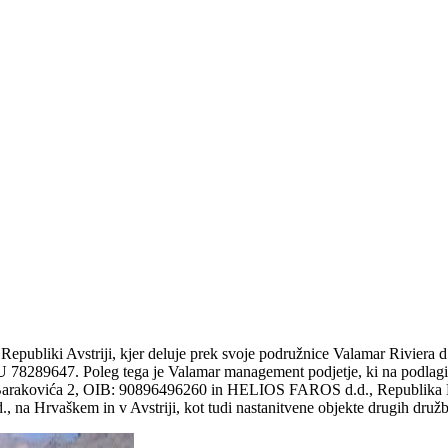
Republiki Avstriji, kjer deluje prek svoje podružnice Valamar Riviera 
289647. Poleg tega je Valamar management podjetje, ki na podlagi pogo
ja Barakovića 2, OIB: 90896496260 in HELIOS FAROS d.d., Republika 
, na Hrvaškem in v Avstriji, kot tudi nastanitvene objekte drugih družb,