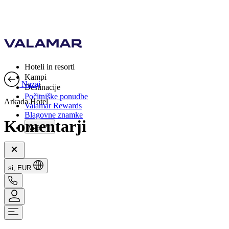
Hoteli in resorti
Kampi
Nazaj
Destinacije
Počitniške ponudbe
Arkada Hotel
Valamar Rewards
Blagovne znamke
Komentarji
Več
si, EUR