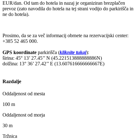
EUR/dan. Od tam do hotela in nazaj je organiziran brezplačen
prevoz (zato navodila do hotela na tej strani vodijo do parkirišča in
ne do hotela).
Prosimo, da se za več informacij obrnete na rezervacijski center:
+385 52 465 000.
GPS koordinate
parkirišča (
kliknite tukaj
):
širina: 45° 13’ 27.45’’ N (45.221513888888886N)
dolžina: 13° 36’ 27.42’’ E (13.607616666666667E)
Razdalje
Oddaljenost od mesta
100 m
Oddaljenost od morja
30 m
Tržnica