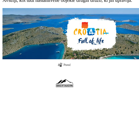
Avstriji, kot tudi nastanitvene objekte drugih družb, ki jih upravlja.