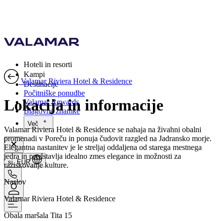
Hoteli in resorti
Kampi
Valamar Riviera Hotel & Residence
Destinacije
Počitniške ponudbe
Lokacija in informacije
Valamar Rewards
Blagovne znamke
Več
Valamar Riviera Hotel & Residence se nahaja na živahni obalni
promenadi v Poreču in ponuja čudovit razgled na Jadransko morje.
Elegantna nastanitev je le streljaj oddaljena od starega mestnega
jedra in predstavlja idealno zmes elegance in možnosti za
si, EUR
raziskovanje kulture.
Naslov
Valamar Riviera Hotel & Residence
Obala maršala Tita 15