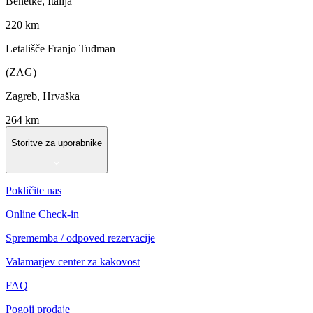
Benetke, Italija
220 km
Letališče Franjo Tuđman
(ZAG)
Zagreb, Hrvaška
264 km
Storitve za uporabnike
Pokličite nas
Online Check-in
Sprememba / odpoved rezervacije
Valamarjev center za kakovost
FAQ
Pogoji prodaje