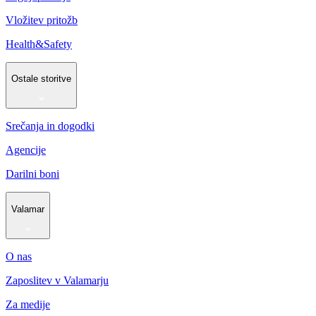
Vložitev pritožb
Health&Safety
Ostale storitve
Srečanja in dogodki
Agencije
Darilni boni
Valamar
O nas
Zaposlitev v Valamarju
Za medije