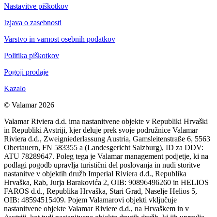
Nastavitve piškotkov
Izjava o zasebnosti
Varstvo in varnost osebnih podatkov
Politika piškotkov
Pogoji prodaje
Kazalo
© Valamar 2026
Valamar Riviera d.d. ima nastanitvene objekte v Republiki Hrvaški
in Republiki Avstriji, kjer deluje prek svoje podružnice Valamar
Riviera d.d., Zweigniederlassung Austria, Gamsleitenstraße 6, 5563
Obertauern, FN 583355 a (Landesgericht Salzburg), ID za DDV:
ATU 78289647. Poleg tega je Valamar management podjetje, ki na
podlagi pogodb upravlja turistični del poslovanja in nudi storitve
nastanitve v objektih družb Imperial Riviera d.d., Republika
Hrvaška, Rab, Jurja Barakovića 2, OIB: 90896496260 in HELIOS
FAROS d.d., Republika Hrvaška, Stari Grad, Naselje Helios 5,
OIB: 48594515409. Pojem Valamarovi objekti vključuje
nastanitvene objekte Valamar Riviere d.d., na Hrvaškem in v