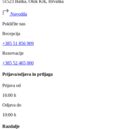
51523 Baška, Otok Krk, Hrvaška
Navodila
Pokličite nas
Recepcija
+385 51 856 909
Rezervacije
+385 52 465 000
Prijava/odjava in prtljaga
Prijava od
16:00 h
Odjava do
10:00 h
Razdalje