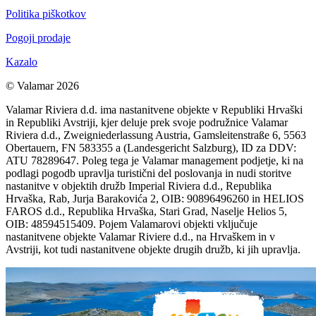
Politika piškotkov
Pogoji prodaje
Kazalo
© Valamar 2026
Valamar Riviera d.d. ima nastanitvene objekte v Republiki Hrvaški
in Republiki Avstriji, kjer deluje prek svoje podružnice Valamar
Riviera d.d., Zweigniederlassung Austria, Gamsleitenstraße 6, 5563
Obertauern, FN 583355 a (Landesgericht Salzburg), ID za DDV:
ATU 78289647. Poleg tega je Valamar management podjetje, ki na
podlagi pogodb upravlja turistični del poslovanja in nudi storitve
nastanitve v objektih družb Imperial Riviera d.d., Republika
Hrvaška, Rab, Jurja Barakovića 2, OIB: 90896496260 in HELIOS
FAROS d.d., Republika Hrvaška, Stari Grad, Naselje Helios 5,
OIB: 48594515409. Pojem Valamarovi objekti vključuje
nastanitvene objekte Valamar Riviere d.d., na Hrvaškem in v
Avstriji, kot tudi nastanitvene objekte drugih družb, ki jih upravlja.