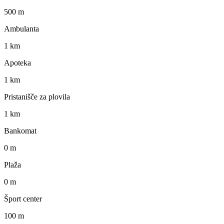
500 m
Ambulanta
1 km
Apoteka
1 km
Pristanišče za plovila
1 km
Bankomat
0 m
Plaža
0 m
Šport center
100 m