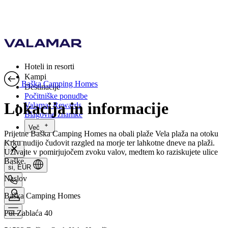
Hoteli in resorti
Kampi
Baška Camping Homes
Destinacije
Počitniške ponudbe
Lokacija in informacije
Valamar Rewards
Blagovne znamke
Več
Prijetne Baška Camping Homes na obali plaže Vela plaža na otoku
Krku nudijo čudovit razgled na morje ter lahkotne dneve na plaži.
Uživajte v pomirjujočem zvoku valov, medtem ko raziskujete ulice
Baške.
si, EUR
Naslov
Baška Camping Homes
Put Zablaća 40