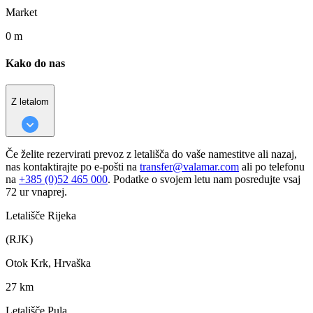
Market
0 m
Kako do nas
Z letalom
Če želite rezervirati prevoz z letališča do vaše namestitve ali nazaj,
nas kontaktirajte po e-pošti na
transfer@valamar.com
ali po telefonu
na
+385 (0)52 465 000
. Podatke o svojem letu nam posredujte vsaj
72 ur vnaprej.
Letališče Rijeka
(RJK)
Otok Krk, Hrvaška
27 km
Letališče Pula