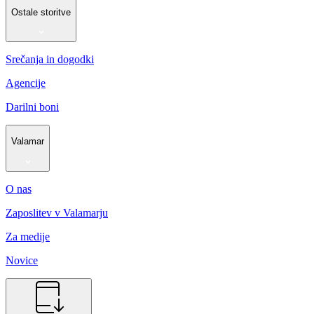
Ostale storitve
Srečanja in dogodki
Agencije
Darilni boni
Valamar
O nas
Zaposlitev v Valamarju
Za medije
Novice