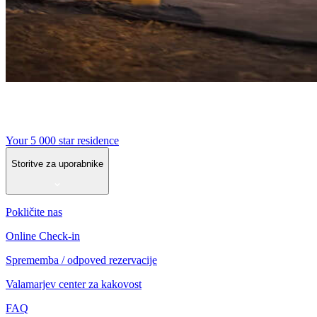
Your 5 000 star residence
Storitve za uporabnike
Pokličite nas
Online Check-in
Sprememba / odpoved rezervacije
Valamarjev center za kakovost
FAQ