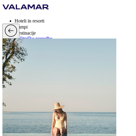
Hoteli in resorti
Kampi
Destinacije
Počitniške ponudbe
Valamar Rewards
Blagovne znamke
Več
si, EUR