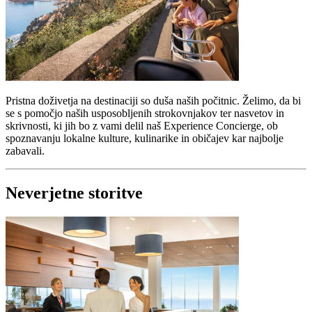
Pristna doživetja na destinaciji so duša naših počitnic. Želimo, da bi
se s pomočjo naših usposobljenih strokovnjakov ter nasvetov in
skrivnosti, ki jih bo z vami delil naš Experience Concierge, ob
spoznavanju lokalne kulture, kulinarike in običajev kar najbolje
zabavali.
Neverjetne storitve