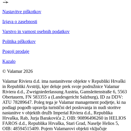
Nastavitve piškotkov
Izjava o zasebnosti
Varstvo in varnost osebnih podatkov
Politika piškotkov
Pogoji prodaje
Kazalo
© Valamar 2026
Valamar Riviera d.d. ima nastanitvene objekte v Republiki Hrvaški
in Republiki Avstriji, kjer deluje prek svoje podružnice Valamar
Riviera d.d., Zweigniederlassung Austria, Gamsleitenstraße 6, 5563
Obertauern, FN 583355 a (Landesgericht Salzburg), ID za DDV:
ATU 78289647. Poleg tega je Valamar management podjetje, ki na
podlagi pogodb upravlja turistični del poslovanja in nudi storitve
nastanitve v objektih družb Imperial Riviera d.d., Republika
Hrvaška, Rab, Jurja Barakovića 2, OIB: 90896496260 in HELIOS
FAROS d.d., Republika Hrvaška, Stari Grad, Naselje Helios 5,
OIB: 48594515409. Pojem Valamarovi objekti vključuje