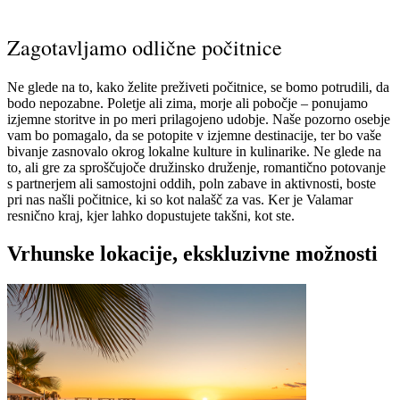
Zagotavljamo odlične počitnice
Ne glede na to, kako želite preživeti počitnice, se bomo potrudili, da
bodo nepozabne. Poletje ali zima, morje ali pobočje – ponujamo
izjemne storitve in po meri prilagojeno udobje. Naše pozorno osebje
vam bo pomagalo, da se potopite v izjemne destinacije, ter bo vaše
bivanje zasnovalo okrog lokalne kulture in kulinarike. Ne glede na
to, ali gre za sproščujoče družinsko druženje, romantično potovanje
s partnerjem ali samostojni oddih, poln zabave in aktivnosti, boste
pri nas našli počitnice, ki so kot nalašč za vas. Ker je Valamar
resnično kraj, kjer lahko dopustujete takšni, kot ste.
Vrhunske lokacije, ekskluzivne možnosti