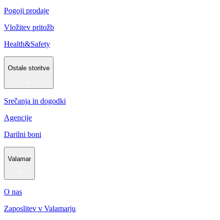
Pogoji prodaje
Vložitev pritožb
Health&Safety
Ostale storitve
Srečanja in dogodki
Agencije
Darilni boni
Valamar
O nas
Zaposlitev v Valamarju