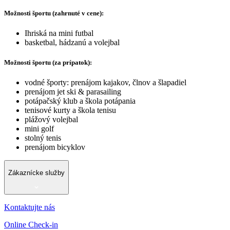
Možnosti športu (zahrnuté v cene):
Ihriská na mini futbal
basketbal, hádzanú a volejbal
Možnosti športu (za prípatok):
vodné športy: prenájom kajakov, člnov a šlapadiel
prenájom jet ski & parasailing
potápačský klub a škola potápania
tenisové kurty a škola tenisu
plážový volejbal
mini golf
stolný tenis
prenájom bicyklov
Zákaznícke služby
Kontaktujte nás
Online Check-in