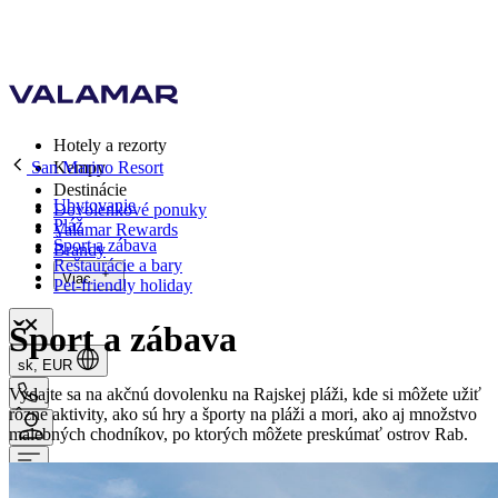
Hotely a rezorty
San Marino Resort
Kempy
Destinácie
Ubytovanie
Dovolenkové ponuky
Pláž
Valamar Rewards
Šport a zábava
Brandy
Reštaurácie a bary
Viac
Pet-friendly holiday
Šport a zábava
sk, EUR
Vydajte sa na akčnú dovolenku na Rajskej pláži, kde si môžete užiť
rôzne aktivity, ako sú hry a športy na pláži a mori, ako aj množstvo
malebných chodníkov, po ktorých môžete preskúmať ostrov Rab.