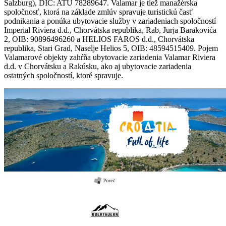
Salzburg), DIČ: ATU 78289647. Valamar je tiež manažérska
spoločnosť, ktorá na základe zmlúv spravuje turistickú časť
podnikania a ponúka ubytovacie služby v zariadeniach spoločností
Imperial Riviera d.d., Chorvátska republika, Rab, Jurja Barakovića
2, OIB: 90896496260 a HELIOS FAROS d.d., Chorvátska
republika, Stari Grad, Naselje Helios 5, OIB: 48594515409. Pojem
Valamarové objekty zahŕňa ubytovacie zariadenia Valamar Riviera
d.d. v Chorvátsku a Rakúsku, ako aj ubytovacie zariadenia
ostatných spoločností, ktoré spravuje.