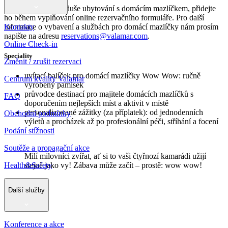
Rezervujte si jednoduše ubytování s domácím mazlíčkem, přidejte
ho během vyplňování online rezervačního formuláře. Pro další
Kontakty
informace o vybavení a službách pro domácí mazlíčky nám prosím
napište na adresu
reservations@valamar.com
.
Online Check-in
Speciality
Změnit / zrušit rezervaci
uvítací balíček pro domácí mazlíčky Wow Wow: ručně
Centrum kvality Valamar
vyrobený pamlsek
průvodce destinací pro majitele domácích mazlíčků s
FAQ
doporučením nejlepších míst a aktivit v místě
personalizované zážitky (za příplatek): od jednodenních
Obchodní podmínky
výletů a procházek až po profesionální péči, stříhání a focení
Podání stížnosti
Soutěže a propagační akce
Milí milovníci zvířat, ať si to vaši čtyřnozí kamarádi užijí
Health&Safety
stejně jako vy! Zábava může začít – prostě: wow wow!
Další služby
Konference a akce