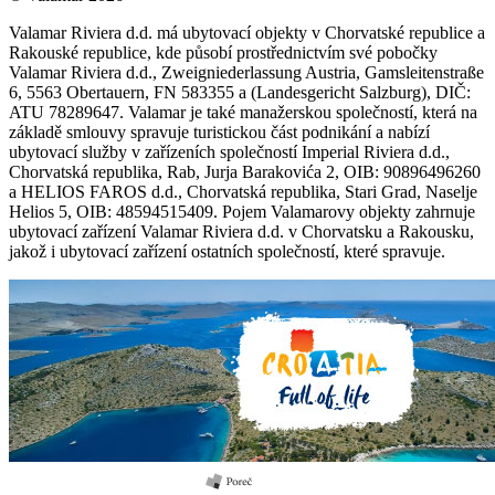
Valamar Riviera d.d. má ubytovací objekty v Chorvatské republice a
Rakouské republice, kde působí prostřednictvím své pobočky
Valamar Riviera d.d., Zweigniederlassung Austria, Gamsleitenstraße
6, 5563 Obertauern, FN 583355 a (Landesgericht Salzburg), DIČ:
ATU 78289647. Valamar je také manažerskou společností, která na
základě smlouvy spravuje turistickou část podnikání a nabízí
ubytovací služby v zařízeních společností Imperial Riviera d.d.,
Chorvatská republika, Rab, Jurja Barakovića 2, OIB: 90896496260
a HELIOS FAROS d.d., Chorvatská republika, Stari Grad, Naselje
Helios 5, OIB: 48594515409. Pojem Valamarovy objekty zahrnuje
ubytovací zařízení Valamar Riviera d.d. v Chorvatsku a Rakousku,
jakož i ubytovací zařízení ostatních společností, které spravuje.