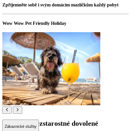
Zpříjemněte sobě i svým domácím mazlíčkům každý pobyt
Wow Wow Pet Friendly Holiday
Dejte pac bezstarostné dovolené
Zákaznické služby