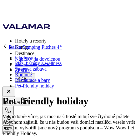
Hotely a resorty
Baška Camping Pitches 4*
Kempy
Destinace
Ubytování
Nabídky na dovolenou
Pláž, bazény a wellness
Valamar Rewards
Sporty a zábava
Značka
Rodinné
Více
Restaurace a bary
Pet-friendly holiday
Pet-friendly holiday
cs, EUR
Velmi dobře víme, jak moc naši hosté milují své čtyřnohé přátele.
Abychom zajistili, že u nás budou vaši domácí mazlíčci vesele vrtět
ocasem, vytvořili jsme nový program s podpisem – Wow Wow Pet
Friendly Holiday.