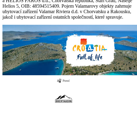
a HELIOS FAROS d.d., Chorvatská republika, Stari Grad, Naselje
Helios 5, OIB: 48594515409. Pojem Valamarovy objekty zahrnuje
ubytovací zařízení Valamar Riviera d.d. v Chorvatsku a Rakousku,
jakož i ubytovací zařízení ostatních společností, které spravuje.