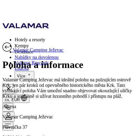
Hotely a resorty
Kempy
Valamar Camping Ježevac
Destinace
Nabídky na dovolenou
Poloha a informace
Valamar Rewards
Značka
Více
Valamar Camping Ježevac má ideální polohu na pulzujícím ostrově
Krk, jen pár kroků od opevněného historického města Krk. Tato
vynikající poloha Vám umožní snadno objevovat okouzlující uličky
Krku a současně si užívat luxusního pohodlí i přístupu na pláž.
cs, EUR
Adresa
Valamar Camping Ježevac
Plavnička 37