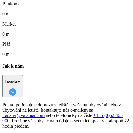
Bankomat
0 m
Market
0 m
Pláž
0 m
Jak k nám
Letadlem
Pokud potřebujete dopravu z letiště k vašemu ubytování nebo z
ubytování na letiště, kontaktujte nás e-mailem na
transfer@valamar.com
nebo telefonicky na čísle
+385 (0)52 465
000
. Prosíme vás, abyste nám údaje o svém letu poskytli alespoň 72
hodin předem.