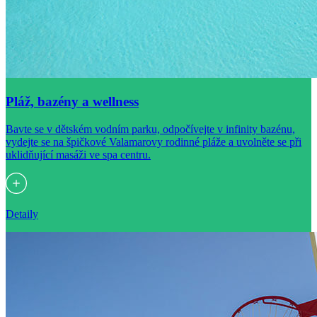
Pláž, bazény a wellness
Bavte se v dětském vodním parku, odpočívejte v infinity bazénu,
vydejte se na špičkové Valamarovy rodinné pláže a uvolněte se při
uklidňující masáži ve spa centru.
Detaily