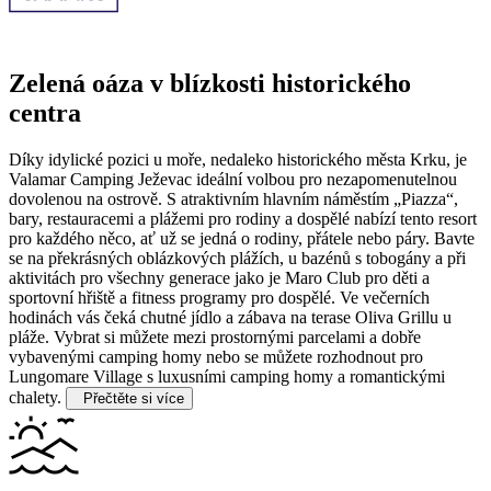
Zelená oáza v blízkosti historického
centra
Díky idylické pozici u moře, nedaleko historického města Krku, je
Valamar Camping Ježevac ideální volbou pro nezapomenutelnou
dovolenou na ostrově. S atraktivním hlavním náměstím „Piazza“,
bary, restauracemi a plážemi pro rodiny a dospělé nabízí tento resort
pro každého něco, ať už se jedná o rodiny, přátele nebo páry.
Bavte
se na překrásných oblázkových plážích, u bazénů s tobogány a při
aktivitách pro všechny generace jako je Maro Club pro děti a
sportovní hřiště a fitness programy pro dospělé. Ve večerních
hodinách vás čeká chutné jídlo a zábava na terase Oliva Grillu u
pláže. Vybrat si můžete mezi prostornými parcelami a dobře
vybavenými camping homy nebo se můžete rozhodnout pro
Lungomare Village s luxusními camping homy a romantickými
chalety.
Přečtěte si více