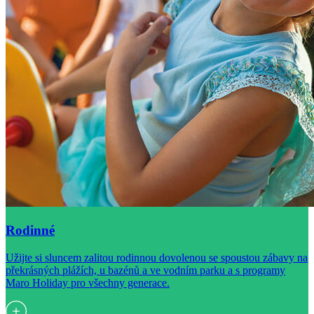
Rodinné
Užijte si sluncem zalitou rodinnou dovolenou se spoustou zábavy na
překrásných plážích, u bazénů a ve vodním parku a s programy
Maro Holiday pro všechny generace.