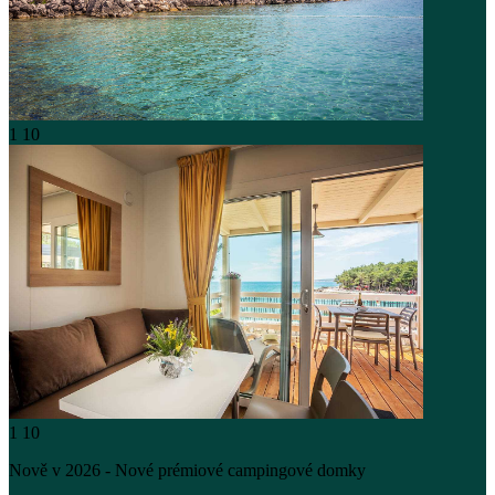
1
10
1
10
Nově v 2026 - Nové prémiové campingové domky