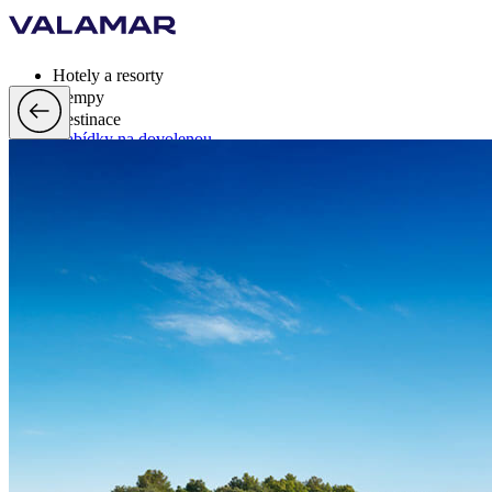
Hotely a resorty
Kempy
Destinace
Nabídky na dovolenou
Valamar Rewards
Značka
Více
cs, EUR