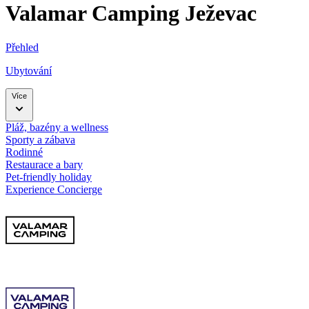
Valamar Camping Ježevac
Přehled
Ubytování
Více
Pláž, bazény a wellness
Sporty a zábava
Rodinné
Restaurace a bary
Pet-friendly holiday
Experience Concierge