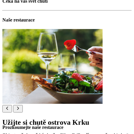
Čeká na vás svět chutí
Naše restaurace
Užijte si chutě ostrova Krku
Prozkoumejte naše restaurace