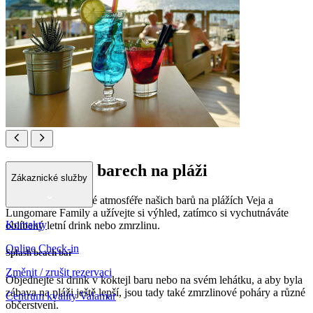
Osvěžte se v barech na pláži
Zákaznické služby
Relaxujte v příjemné atmosféře našich barů na plážích Veja a
Lungomare Family a užívejte si výhled, zatímco si vychutnáváte
Kontakty
oblíbený letní drink nebo zmrzlinu.
Online Check-in
Splash beach bar
Změnit / zrušit rezervaci
Objednejte si drink v koktejl baru nebo na svém lehátku, a aby byla
zábava na pláži ještě lepší, jsou tady také zmrzlinové poháry a různé
Centrum kvality Valamar
občerstvení.