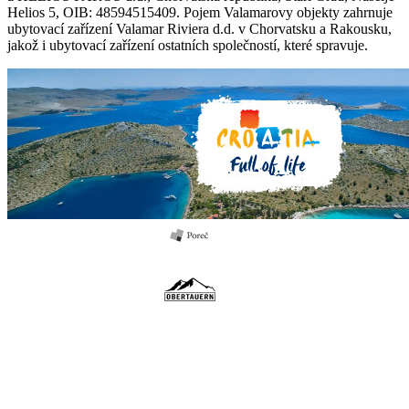
Helios 5, OIB: 48594515409. Pojem Valamarovy objekty zahrnuje
ubytovací zařízení Valamar Riviera d.d. v Chorvatsku a Rakousku,
jakož i ubytovací zařízení ostatních společností, které spravuje.