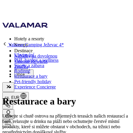
Hotely a resorty
Valamar Camping Ježevac 4*
Kempy
Destinace
Ubytování
Nabídky na dovolenou
Pláž, bazény a wellness
Valamar Rewards
Sporty a zábava
Značka
Rodinné
Více
Restaurace a bary
Pet-friendly holiday
Experience Concierge
cs, EUR
Restaurace a bary
Užívejte si chutě ostrova na příjemných terasách našich restaurací a
barů, relaxujte u drinku na pláži nebo ochutnejte čerstvé místní
produkty, které si můžete obstarat v obchodech, na tržnici nebo
prostřednictvím donáškové služby.