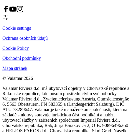
Cookie settings
Ochrana osobních údajů
Cookie Policy
Obchodní podmínky
Mapa stránek
© Valamar 2026
Valamar Riviera d.d. má ubytovací objekty v Chorvatské republice a
Rakouské republice, kde působí prostřednictvím své pobočky
Valamar Riviera d.d., Zweigniederlassung Austria, Gamsleitenstraße
6, 5563 Obertauern, FN 583355 a (Landesgericht Salzburg), DIČ:
ATU 78289647. Valamar je také manažerskou společností, která na
základě smlouvy spravuje turistickou část podnikání a nabízí
ubytovací služby v zařízeních společností Imperial Riviera d.d.,
Chorvatská republika, Rab, Jurja Barakovića 2, OIB: 90896496260
a HELIOS FAROS d.d., Chorvatská republika, Stari Grad, Naselje