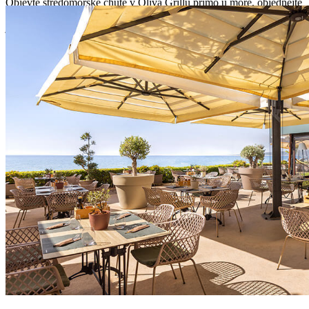
Objevte středomořské chutě v Oliva Grillu přímo u moře, objednejte
si oblíbenou klasiku v Mezzino Streetu a využijte službu donášky
jídla Valfresco Direkt.