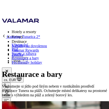
Hotely a resorty
Camping Tunarica 2*
Kempy
Destinace
Ubytování
Nabídky na dovolenou
Pláž
Valamar Rewards
Sporty a zábava
Značka
Restaurace a bary
Více
Pet-friendly holiday
Restaurace a bary
cs, EUR
Vychutnejte si jídlo pod širým nebem v rustikálním prostředí
restaurace Tunera na pláži. Ochutnejte místní delikatesy na prostorné
terase s výhledem na pláž a zelený borový les.