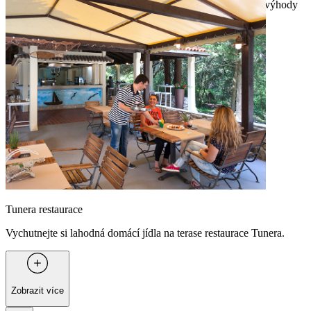
místní kuchyni. Pokud chcete vařit na své parcele, využijte výhody
donášky čerstvých produktů Valfresco Direct.
Tunera restaurace
Vychutnejte si lahodná domácí jídla na terase restaurace Tunera.
Zobrazit více