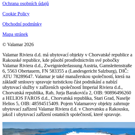
Ochrana osobních údajů
Cookie Policy
Obchodní podmínky
Mapa stránek
© Valamar 2026
Valamar Riviera d.d. má ubytovací objekty v Chorvatské republice a
Rakouské republice, kde působí prostřednictvím své pobočky
Valamar Riviera d.d., Zweigniederlassung Austria, Gamsleitenstraße
6, 5563 Obertauern, FN 583355 a (Landesgericht Salzburg), DIČ:
ATU 78289647. Valamar je také manažerskou společností, která na
základě smlouvy spravuje turistickou část podnikání a nabízí
ubytovací služby v zařízeních společností Imperial Riviera d.d.,
Chorvatská republika, Rab, Jurja Barakovića 2, OIB: 90896496260
a HELIOS FAROS d.d., Chorvatská republika, Stari Grad, Naselje
Helios 5, OIB: 48594515409. Pojem Valamarovy objekty zahrnuje
ubytovací zařízení Valamar Riviera d.d. v Chorvatsku a Rakousku,
jakož i ubytovací zařízení ostatních společností, které spravuje.