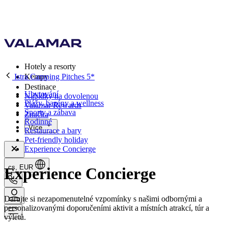
Hotely a resorty
Istra Camping Pitches 5*
Kempy
Destinace
Ubytování
Nabídky na dovolenou
Plážy, bazény a wellness
Valamar Rewards
Sporty a zábava
Značka
Rodinné
Více
Restaurace a bary
Pet-friendly holiday
Experience Concierge
cs, EUR
Experience Concierge
Darujte si nezapomenutelné vzpomínky s našimi odbornými a
personalizovanými doporučeními aktivit a místních atrakcí, túr a
výletů.