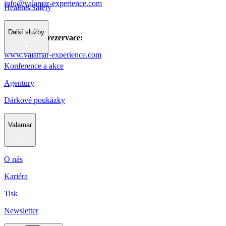
info@valamar-experience.com
Health&Safety
Další služby
Informace a rezervace:
www.valamar-experience.com
Konference a akce
Agentury
Dárkové poukázky
Valamar
O nás
Kariéra
Tisk
Newsletter