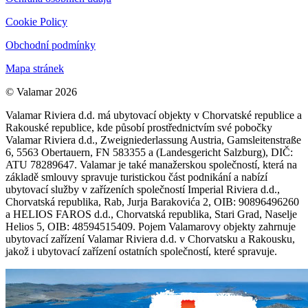
Cookie Policy
Obchodní podmínky
Mapa stránek
© Valamar 2026
Valamar Riviera d.d. má ubytovací objekty v Chorvatské republice a
Rakouské republice, kde působí prostřednictvím své pobočky
Valamar Riviera d.d., Zweigniederlassung Austria, Gamsleitenstraße
6, 5563 Obertauern, FN 583355 a (Landesgericht Salzburg), DIČ:
ATU 78289647. Valamar je také manažerskou společností, která na
základě smlouvy spravuje turistickou část podnikání a nabízí
ubytovací služby v zařízeních společností Imperial Riviera d.d.,
Chorvatská republika, Rab, Jurja Barakovića 2, OIB: 90896496260
a HELIOS FAROS d.d., Chorvatská republika, Stari Grad, Naselje
Helios 5, OIB: 48594515409. Pojem Valamarovy objekty zahrnuje
ubytovací zařízení Valamar Riviera d.d. v Chorvatsku a Rakousku,
jakož i ubytovací zařízení ostatních společností, které spravuje.