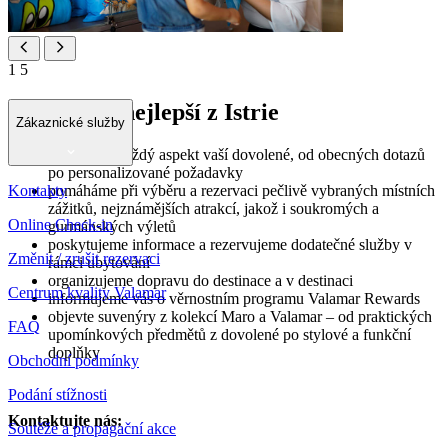
1
5
Objevte to nejlepší z Istrie
Zákaznické služby
staráme se každý aspekt vaší dovolené, od obecných dotazů
po personalizované požadavky
Kontakty
pomáháme při výběru a rezervaci pečlivě vybraných místních
zážitků, nejznámějších atrakcí, jakož i soukromých a
Online Check-in
gurmánských výletů
poskytujeme informace a rezervujeme dodatečné služby v
Změnit / zrušit rezervaci
rámci ubytování
organizujeme dopravu do destinace a v destinaci
Centrum kvality Valamar
informujeme vás o věrnostním programu Valamar Rewards
objevte suvenýry z kolekcí Maro a Valamar – od praktických
FAQ
upomínkových předmětů z dovolené po stylové a funkční
doplňky
Obchodní podmínky
Podání stížnosti
Kontaktujte nás:
Soutěže a propagační akce