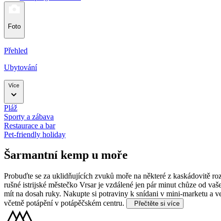
Foto
Přehled
Ubytování
Více
Pláž
Sporty a zábava
Restaurace a bar
Pet-friendly holiday
Šarmantní kemp u moře
Probuďte se za uklidňujících zvuků moře na některé z kaskádovitě r
rušné istrijské městečko Vrsar je vzdálené jen pár minut chůze od va
mít na dosah ruky. Nakupte si potraviny k snídani v mini-marketu a 
včetně potápění v potápěčském centru.
Přečtěte si více