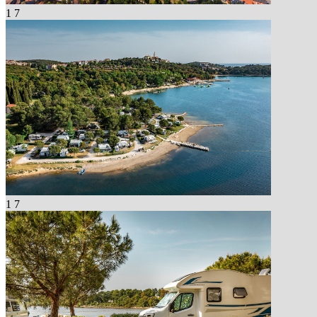
1
7
1
7