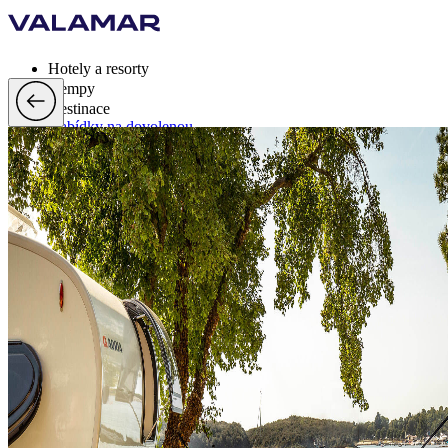
Hotely a resorty
Kempy
Destinace
Nabídky na dovolenou
Valamar Rewards
Značka
Více
cs, EUR