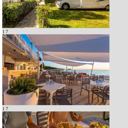
1
7
1
7