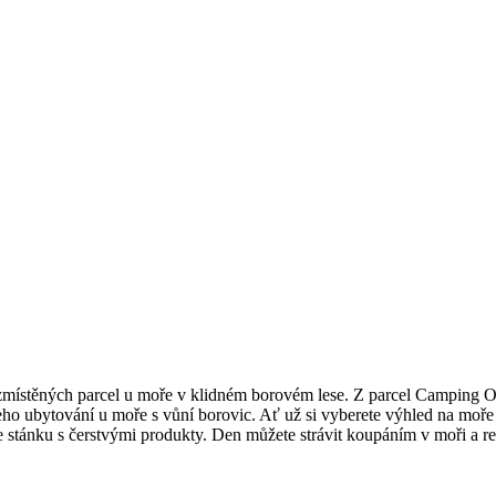
ozmístěných parcel u moře v klidném borovém lese. Z parcel Camping O
šeho ubytování u moře s vůní borovic.
Ať už si vyberete výhled na moře 
ve stánku s čerstvými produkty. Den můžete strávit koupáním v moři a 