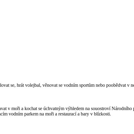
palovat se, hrát volejbal, věnovat se vodním sportům nebo poobědvat v ne
plavat v moři a kochat se úchvatným výhledem na souostroví Národního 
ím vodním parkem na moři a restaurací a bary v blízkosti.