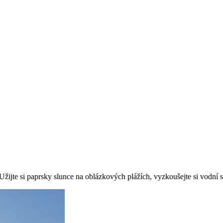
žijte si paprsky slunce na oblázkových plážích, vyzkoušejte si vodní spor