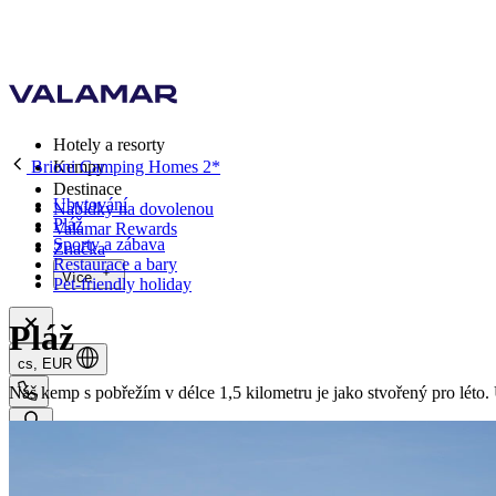
Hotely a resorty
Brioni Camping Homes 2*
Kempy
Destinace
Ubytování
Nabídky na dovolenou
Pláž
Valamar Rewards
Sporty a zábava
Značka
Restaurace a bary
Více
Pet-friendly holiday
Pláž
cs, EUR
Náš kemp s pobřežím v délce 1,5 kilometru je jako stvořený pro léto. U