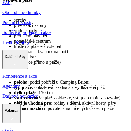
Vybavení pláže
FAQ
Obchodní podmínky
sprchy
Podání stížnosti
převlékací kabiny
vodní sporty
Soutěže a propagační akce
pronájem plavidel
potápěčské centrum
Health&Safety
hřiště na plážový volejbal
nafukovací akvapark na moři
Další služby
plážový bar
restaurace(přímo u pláže)
Konference a akce
poloha
: podél pobřeží u Camping Brioni
Agentury
typ pláže
: oblázková, skalnatá a vydlážděná pláž
délka pláže
: 1500 m
Dárkové poukázky
vstup do moře
: pláž s oblázky, vstup do moře - pozvolný
pláž je vhodná pro
: rodiny s dětmi, aktivní hosty, páry
domácí mazlíčci
: povolena na určených částech pláže
Valamar
O nás