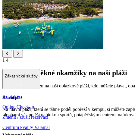
1
4
Užívejte si pěkné okamžiky na naší pláži
Zákaznické služby
Prožijte svůj letní den na naší oblázkové pláži, kde můžete plavat, o
Kontakty
Hlavní pláž
Online Check-in
Na hlavní pláži, která se táhne podél pobřeží v kempu, si můžete za
plochami vás potěší nabídkou sportů, potápěčským centrem, nafukovac
Změnit / zrušit rezervaci
Centrum kvality Valamar