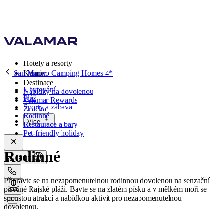
Hotely a resorty
San Marino Camping Homes 4*
Kempy
Destinace
Ubytování
Nabídky na dovolenou
Pláž
Valamar Rewards
Sporty a zábava
Značka
Rodinné
Více
Restaurace a bary
Pet-friendly holiday
Rodinné
cs, EUR
Připravte se na nezapomenutelnou rodinnou dovolenou na senzační
písečné Rajské pláži. Bavte se na zlatém písku a v mělkém moři se
spoustou atrakcí a nabídkou aktivit pro nezapomenutelnou
dovolenou.