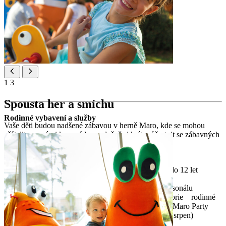
1
3
Spousta her a smíchu
Rodinné vybavení a služby
Vaše děti budou nadšené zábavou v herně Maro, kde se mohou
přátelit s novými kamarády, společně si hrát a účastnit se zábavných
aktivit pod vedením našeho týmu.
kompletně vybavená dětská herna
různé aktivity a denní programy pro děti od 3 do 12 let
různé aktivity a programy
zábavné aktivity pod dohledem odborného personálu
animační programy pro všechny věkové kategorie – rodinné
výlety, tematické dny a družení, Maro Disco a Maro Party
otevřeno 6 hodin denně (od poloviny června – srpen)