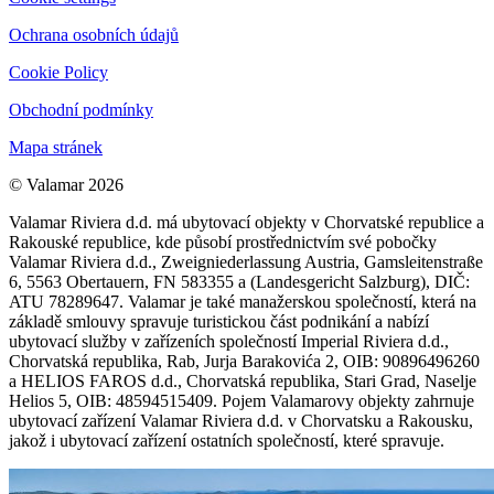
Ochrana osobních údajů
Cookie Policy
Obchodní podmínky
Mapa stránek
© Valamar 2026
Valamar Riviera d.d. má ubytovací objekty v Chorvatské republice a
Rakouské republice, kde působí prostřednictvím své pobočky
Valamar Riviera d.d., Zweigniederlassung Austria, Gamsleitenstraße
6, 5563 Obertauern, FN 583355 a (Landesgericht Salzburg), DIČ:
ATU 78289647. Valamar je také manažerskou společností, která na
základě smlouvy spravuje turistickou část podnikání a nabízí
ubytovací služby v zařízeních společností Imperial Riviera d.d.,
Chorvatská republika, Rab, Jurja Barakovića 2, OIB: 90896496260
a HELIOS FAROS d.d., Chorvatská republika, Stari Grad, Naselje
Helios 5, OIB: 48594515409. Pojem Valamarovy objekty zahrnuje
ubytovací zařízení Valamar Riviera d.d. v Chorvatsku a Rakousku,
jakož i ubytovací zařízení ostatních společností, které spravuje.