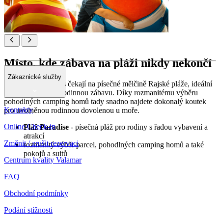
Místo, kde zábava na pláži nikdy nekončí
Zákaznické služby
Okamžiky štěstí vás čekají na písečné mělčině Rajské pláže, ideální
pro bezstarostnou rodinnou zábavu. Díky rozmanitému výběru
pohodlných camping homů tady snadno najdete dokonalý koutek
Kontakty
pro uvolněnou rodinnou dovolenou u moře.
Online Check-in
Pláž Paradise
- písečná pláž pro rodiny s řadou vybavení a
atrakcí
Změnit / zrušit rezervaci
rozmanitý výběr parcel, pohodlných camping homů a také
pokojů a suitů
Centrum kvality Valamar
FAQ
Obchodní podmínky
Podání stížnosti