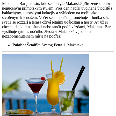
Makarana Bar je místo, kde se energie Makarské přirozeně snoubí s
nenuceným přímořským stylem. Přes den nabízí uvolněné útočiště s
baldachýny, autorskými koktejly a výhledem na moře jako
stvořeným k lenošení. Večer se atmosféra proměňuje – hudba sílí,
světla se rozzáří a terasa ožívá letními událostmi a hosty. Ať už si
chcete užít klid na slunci nebo tančit pod hvězdami, Makarana Bar
vystihuje rytmus nočního života v Makarské v jednom
nezapomenutelném místě na pobřeží.
Poloha:
Šetalište Svetog Petra 1, Makarska