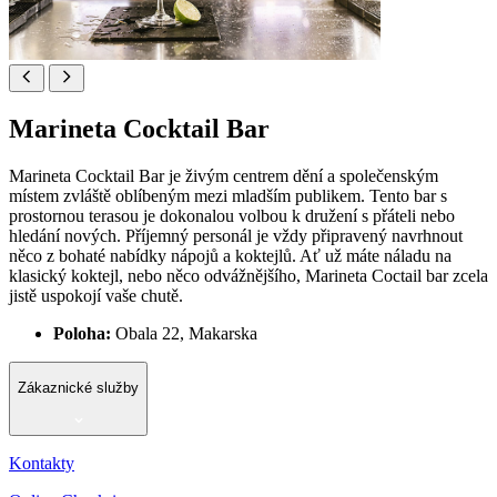
Marineta Cocktail Bar
Marineta Cocktail Bar je živým centrem dění a společenským
místem zvláště oblíbeným mezi mladším publikem. Tento bar s
prostornou terasou je dokonalou volbou k družení s přáteli nebo
hledání nových. Příjemný personál je vždy připravený navrhnout
něco z bohaté nabídky nápojů a koktejlů. Ať už máte náladu na
klasický koktejl, nebo něco odvážnějšího, Marineta Coctail bar zcela
jistě uspokojí vaše chutě.
Poloha:
Obala 22, Makarska
Zákaznické služby
Kontakty