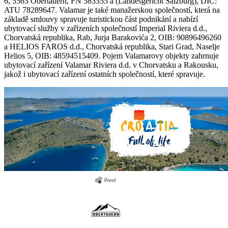
6, 5563 Obertauern, FN 583355 a (Landesgericht Salzburg), DIČ:
ATU 78289647. Valamar je také manažerskou společností, která na
základě smlouvy spravuje turistickou část podnikání a nabízí
ubytovací služby v zařízeních společností Imperial Riviera d.d.,
Chorvatská republika, Rab, Jurja Barakovića 2, OIB: 90896496260
a HELIOS FAROS d.d., Chorvatská republika, Stari Grad, Naselje
Helios 5, OIB: 48594515409. Pojem Valamarovy objekty zahrnuje
ubytovací zařízení Valamar Riviera d.d. v Chorvatsku a Rakousku,
jakož i ubytovací zařízení ostatních společností, které spravuje.