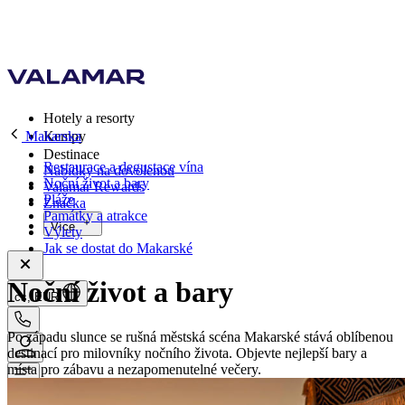
Hotely a resorty
Makarska
Kempy
Destinace
Restaurace a degustace vína
Nabídky na dovolenou
Noční život a bary
Valamar Rewards
Pláže
Značka
Památky a atrakce
Více
Výlety
Jak se dostat do Makarské
Noční život a bary
cs, EUR
Po západu slunce se rušná městská scéna Makarské stává oblíbenou
destinací pro milovníky nočního života. Objevte nejlepší bary a
místa pro zábavu a nezapomenutelné večery.