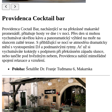
Providenca Cocktail bar
Providenca Coctail Bar, nacházející se na překrásné makarské
promenádě, přitahuje hosty ve dne i v noci. Přes den si mohou
vychutnávat skvělou kávu a panoramatický výhled na moře na
sluncem zalité terase. S přibližující se nocí se atmosféra dramaticky
mění s vystoupeními DJ a podmanivými rytmy. Ať už si
vychutnáváte koktejly s podpisem při překrásném západu slunce,
nebo tančíte pod hvězdným nebem, Providenca nabízí mimořádné
spojení relaxace a vzrušení.
Poloha:
Šetalište Dr. Franje Tuđmana 6, Makarska