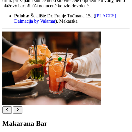
drink při západu slunce nebo strávíte celé odpoledne u vody, tento
plážový bar přináší nenucené kouzlo dovolené.
Poloha:
Šetalište Dr. Franje Tuđmana 15a (
[PLACES]
Dalmacija by Valamar
), Makarska
Makarana Bar