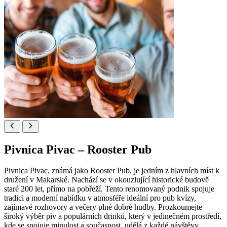
Pivnica Pivac – Rooster Pub
Pivnica Pivac, známá jako Rooster Pub, je jedním z hlavních míst k
družení v Makarské. Nachází se v okouzlující historické budově
staré 200 let, přímo na pobřeží. Tento renomovaný podnik spojuje
tradici a moderní nabídku v atmosféře ideální pro pub kvízy,
zajímavé rozhovory a večery plné dobré hudby. Prozkoumejte
široký výběr piv a populárních drinků, který v jedinečném prostředí,
kde se spojuje minulost a současnost, udělá z každé návštěvy