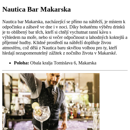
Nautica Bar Makarska
Nautica bar Makarska, nacházející se přímo na nábřeží, je místem k
odpočinku a zábavě ve dne i v noci. Díky bohatému výběru drinků
je to oblíbený bar těch, kteří si chtějí vychutnat ranní kávu s
výhledem na moře, nebo si večer odpočinout u lahodných koktejlů a
příjemné hudby. Klidné prostředí na nábřeží doplňuje živou
atmosféru, což dělá z Nautica baru skvělou volbou pro ty, kteří
hledají nezapomenutelný zážitek z nočního života v Makarské.
Poloha:
Obala kralja Tomislava 6, Makarska