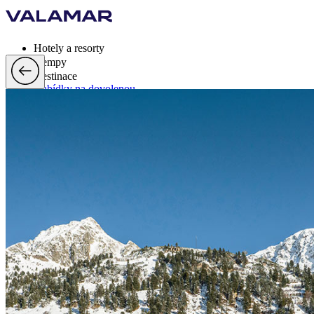
Hotely a resorty
Kempy
Destinace
Nabídky na dovolenou
Valamar Rewards
Značka
Více
cs, EUR