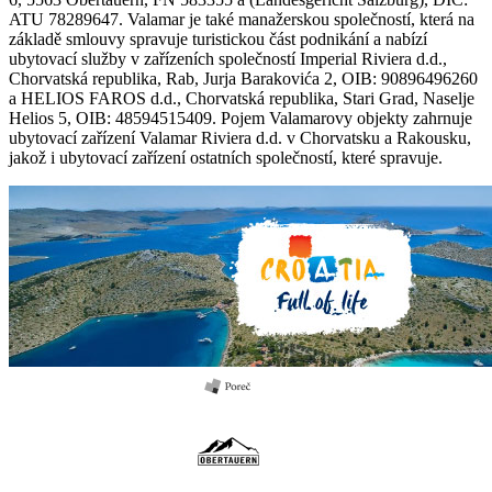
ATU 78289647. Valamar je také manažerskou společností, která na
základě smlouvy spravuje turistickou část podnikání a nabízí
ubytovací služby v zařízeních společností Imperial Riviera d.d.,
Chorvatská republika, Rab, Jurja Barakovića 2, OIB: 90896496260
a HELIOS FAROS d.d., Chorvatská republika, Stari Grad, Naselje
Helios 5, OIB: 48594515409. Pojem Valamarovy objekty zahrnuje
ubytovací zařízení Valamar Riviera d.d. v Chorvatsku a Rakousku,
jakož i ubytovací zařízení ostatních společností, které spravuje.