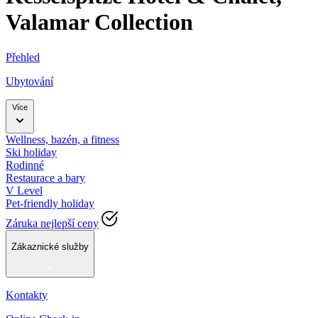
Valamar Collection
Přehled
Ubytování
Více
Wellness, bazén, a fitness
Ski holiday
Rodinné
Restaurace a bary
V Level
Pet-friendly holiday
Záruka nejlepší ceny
Zákaznické služby
Kontakty