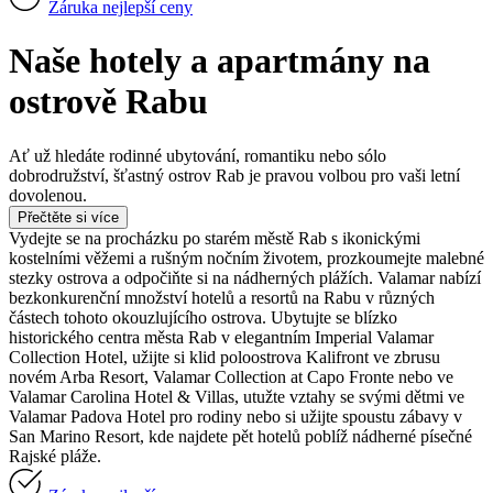
Záruka nejlepší ceny
Naše hotely a apartmány na
ostrově Rabu
Ať už hledáte rodinné ubytování, romantiku nebo sólo
dobrodružství, šťastný ostrov Rab je pravou volbou pro vaši letní
dovolenou.
Přečtěte si více
Vydejte se na procházku po starém městě Rab s ikonickými
kostelními věžemi a rušným nočním životem, prozkoumejte malebné
stezky ostrova a odpočiňte si na nádherných plážích. Valamar nabízí
bezkonkurenční množství hotelů a resortů na Rabu v různých
částech tohoto okouzlujícího ostrova. Ubytujte se blízko
historického centra města Rab v elegantním Imperial Valamar
Collection Hotel, užijte si klid poloostrova Kalifront ve zbrusu
novém Arba Resort, Valamar Collection at Capo Fronte nebo ve
Valamar Carolina Hotel & Villas, utužte vztahy se svými dětmi ve
Valamar Padova Hotel pro rodiny nebo si užijte spoustu zábavy v
San Marino Resort, kde najdete pět hotelů poblíž nádherné písečné
Rajské pláže.