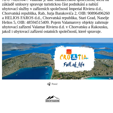
základě smlouvy spravuje turistickou část podnikání a nabízí
ubytovací služby v zařízeních společností Imperial Riviera d.d.,
Chorvatská republika, Rab, Jurja Barakovića 2, OIB: 90896496260
a HELIOS FAROS d.d., Chorvatská republika, Stari Grad, Naselje
Helios 5, OIB: 48594515409. Pojem Valamarovy objekty zahrnuje
ubytovací zařízení Valamar Riviera d.d. v Chorvatsku a Rakousku,
jakož i ubytovací zařízení ostatních společností, které spravuje.