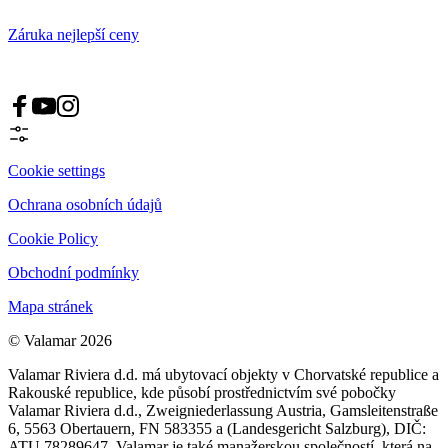
Záruka nejlepší ceny
Cookie settings
Ochrana osobních údajů
Cookie Policy
Obchodní podmínky
Mapa stránek
© Valamar 2026
Valamar Riviera d.d. má ubytovací objekty v Chorvatské republice a
Rakouské republice, kde působí prostřednictvím své pobočky
Valamar Riviera d.d., Zweigniederlassung Austria, Gamsleitenstraße
6, 5563 Obertauern, FN 583355 a (Landesgericht Salzburg), DIČ:
ATU 78289647. Valamar je také manažerskou společností, která na