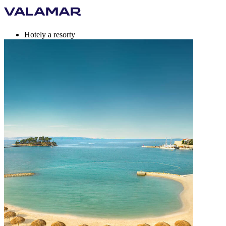
Hotely a resorty
Kempy
Destinace
Nabídky na dovolenou
Valamar Rewards
Značka
Více
cs, EUR