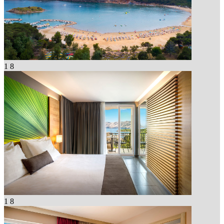
1
8
1
8