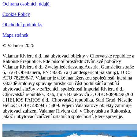
Ochrana osobních údajů
Cookie Policy
Obchodní podmínky
Mapa stránek
© Valamar 2026
Valamar Riviera d.d. má ubytovací objekty v Chorvatské republice a
Rakouské republice, kde působí prostřednictvím své pobočky
Valamar Riviera d.d., Zweigniederlassung Austria, Gamsleitenstraße
6, 5563 Obertauern, FN 583355 a (Landesgericht Salzburg), DIČ:
ATU 78289647. Valamar je také manažerskou společností, která na
základě smlouvy spravuje turistickou část podnikání a nabízí
ubytovací služby v zařízeních společností Imperial Riviera d.d.,
Chorvatská republika, Rab, Jurja Barakovića 2, OIB: 90896496260
a HELIOS FAROS d.d., Chorvatská republika, Stari Grad, Naselje
Helios 5, OIB: 48594515409. Pojem Valamarovy objekty zahrnuje
ubytovací zařízení Valamar Riviera d.d. v Chorvatsku a Rakousku,
jakož i ubytovací zařízení ostatních společností, které spravuje.