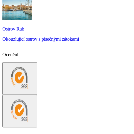
Ostrov Rab
Okouzlující ostrov s písečnými zátokami
Ocenění