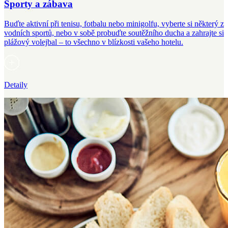
Sporty a zábava
Buďte aktivní při tenisu, fotbalu nebo minigolfu, vyberte si některý z
vodních sportů, nebo v sobě probuďte soutěžního ducha a zahrajte si
plážový volejbal – to všechno v blízkosti vašeho hotelu.
Detaily