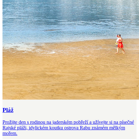
Pláž
Prožijte den s rodinou na jaderském pobřeží a užívejte si na písečné
Rajské pláži, idylickém koutku ostrova Rabu známém mělkým
mořem.