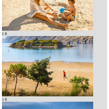
1
8
1
8