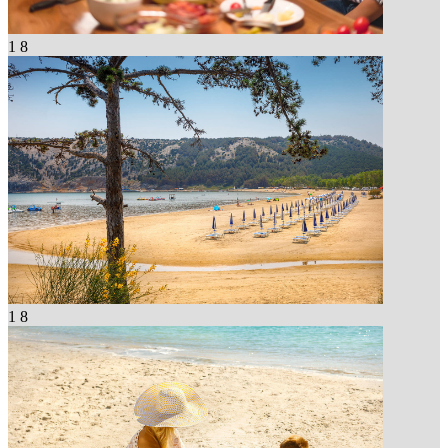
1
8
1
8