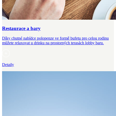
Restaurace a bary
Díky chutné nabídce polopenze ve formě bufetu pro celou rodinu
můžete relaxovat u drinku na prostorných terasách lobby baru.
Detaily