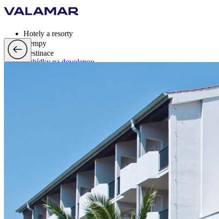
Hotely a resorty
Kempy
Destinace
Nabídky na dovolenou
Valamar Rewards
Značka
Více
cs, EUR