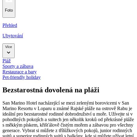
Foto
Přehled
Ubytování
Více
Pláž
Sporty a zábava
Restaurace a bary
Pet-friendly holiday
Bezstarostná dovolená na pláži
San Marino Hotel nacházející se mezi zelenými borovicemi v San
Marino Resortu v Loparu u známé Rajské pláže na ostrově Rabu je
ideální pro bezstarostné rodinné dobrodružství u moře. Užívejte si v
pohodlných pokojích a suitech jen několik kroků od překrásné pláže
s měkkým pískem, křišťálově čistým mořem a zábavou pro všechny
generace.
Vybrat si můžete z třílůžkových pokojů, junior rodinných
suitů a superior rodinných suitů s balkóny, kde si můžete užívat letní