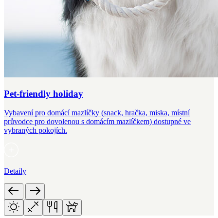
Pet-friendly holiday
Vybavení pro domácí mazlíčky (snack, hračka, miska, místní
průvodce pro dovolenou s domácím mazlíčkem) dostupné ve
vybraných pokojích.
Detaily