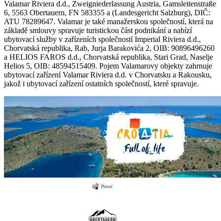
Valamar Riviera d.d., Zweigniederlassung Austria, Gamsleitenstraße
6, 5563 Obertauern, FN 583355 a (Landesgericht Salzburg), DIČ:
ATU 78289647. Valamar je také manažerskou společností, která na
základě smlouvy spravuje turistickou část podnikání a nabízí
ubytovací služby v zařízeních společností Imperial Riviera d.d.,
Chorvatská republika, Rab, Jurja Barakovića 2, OIB: 90896496260
a HELIOS FAROS d.d., Chorvatská republika, Stari Grad, Naselje
Helios 5, OIB: 48594515409. Pojem Valamarovy objekty zahrnuje
ubytovací zařízení Valamar Riviera d.d. v Chorvatsku a Rakousku,
jakož i ubytovací zařízení ostatních společností, které spravuje.