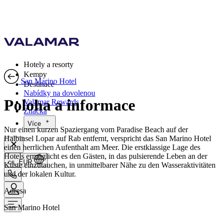
Hotely a resorty
Kempy
San Marino Hotel
Destinace
Nabídky na dovolenou
Poloha a informace
Valamar Rewards
Značka
Více
Nur einen kurzen Spaziergang vom Paradise Beach auf der
Halbinsel Lopar auf Rab entfernt, verspricht das San Marino Hotel
einen herrlichen Aufenthalt am Meer. Die erstklassige Lage des
Hotels ermöglicht es den Gästen, in das pulsierende Leben an der
cs, EUR
Küste einzutauchen, in unmittelbarer Nähe zu den Wasseraktivitäten
und der lokalen Kultur.
Adresa
San Marino Hotel