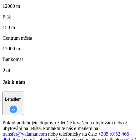
12000 m
Pláž
150 m
Centrum města
12000 m
Bankomat
0 m
Jak k nám
Letadlem
Pokud potřebujete dopravu z letiště k vašemu ubytování nebo z
ubytování na letiště, kontaktujte nás e-mailem na
transfer@valamar.com
nebo telefonicky na čísle
+385 (0)52 465
000
. Prosíme vás, abyste nám údaje o svém letu poskytli alespoň 72