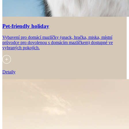
Pet-friendly holiday
Vybavení pro domácí mazlíčky (snack, hračka, miska, místní
průvodce pro dovolenou s domácím mazlíčkem) dostupné ve
vybraných pokojích.
Detaily