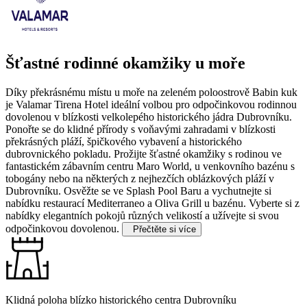
Šťastné rodinné okamžiky u moře
Díky překrásnému místu u moře na zeleném poloostrově Babin kuk
je Valamar Tirena Hotel ideální volbou pro odpočinkovou rodinnou
dovolenou v blízkosti velkolepého historického jádra Dubrovníku.
Ponořte se do klidné přírody s voňavými zahradami v blízkosti
překrásných pláží, špičkového vybavení a historického
dubrovnického pokladu.
Prožijte šťastné okamžiky s rodinou ve
fantastickém zábavním centru Maro World, u venkovního bazénu s
tobogány nebo na některých z nejhezčích oblázkových pláží v
Dubrovníku. Osvěžte se ve Splash Pool Baru a vychutnejte si
nabídku restaurací Mediterraneo a Oliva Grill u bazénu. Vyberte si z
nabídky elegantních pokojů různých velikostí a užívejte si svou
odpočinkovou dovolenou.
Přečtěte si více
Klidná poloha blízko historického centra Dubrovníku