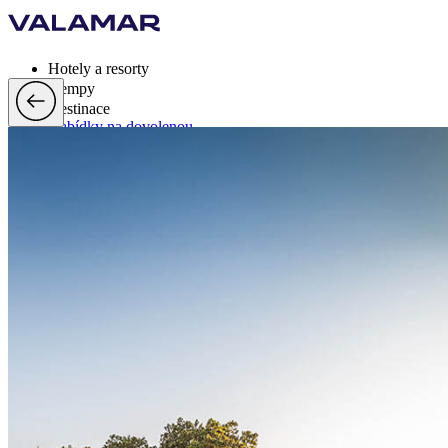
Hotely a resorty
Kempy
Destinace
Nabídky na dovolenou
Valamar Rewards
Značka
Více
cs, EUR